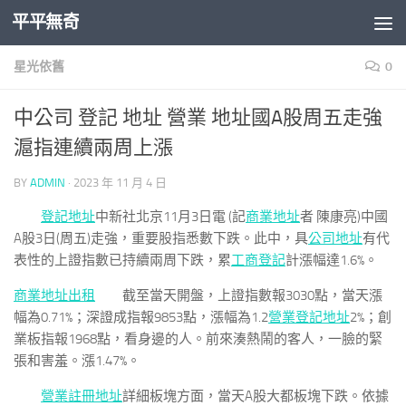
平平無奇
Skip to content
星光依舊
0
中公司 登記 地址 營業 地址國A股周五走強
滬指連續兩周上漲
BY
ADMIN
·
2023 年 11 月 4 日
登記地址
中新社北京11月3日電 (記
商業地址
者 陳康亮)中國
A股3日(周五)走強，重要股指悉數下跌。此中，具
公司地址
有代
表性的上證指數已持續兩周下跌，累
工商登記
計漲幅達1.6%。
商業地址出租
截至當天開盤，上證指數報3030點，當天漲
幅為0.71%；深證成指報9853點，漲幅為1.2
營業登記地址
2%；創
業板指報1968點，看身邊的人。前來湊熱鬧的客人，一臉的緊
張和害羞。漲1.47%。
營業註冊地址
詳細板塊方面，當天A股大都板塊下跌。依據