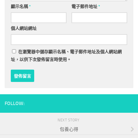
顯示名稱
*
電子郵件地址
*
個人網站網址
在
瀏覽器
中儲存顯示名稱、電子郵件地址及個人網站網
址，以供下次發佈留言時使用。
FOLLOW:
NEXT STORY
包養心得