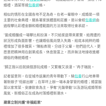
婚禮、酒菜等規
包養網
格。
相似的情形在全國各地不足為奇。在老一輩眼中，成婚是一項
主要的社會典禮，關系著家族體面和莊嚴，是以會經
包養網
由
過程攀比彩禮金額和婚禮範圍的方法來取得社會承認。
“當成婚釀成一場攀比和扮演，不只給家庭帶來累贅、給周遭的
狀況形成負面影響，也讓婚俗風尚墮入失路、給底本純粹的婚
禮增加了很多雜質。”陳船表現，分歧于父輩，他們這代人，更
愿意把精神用在創業成長、休息致富上，而非無法地接收進鄉
順俗的傳統婚禮。
“歸正我以后就搞個游玩成婚，又繁複又浪漫。”冉子瑞說。
記者留意到，在從城市返巢的青年帶動下，騎
包養
行山地車帶
著新娘子“低碳出嫁”；在草坪上辦一場本身掌管的婚禮；婚宴飯
菜以家常菜、安康飲食為主，爭奪“光盤舉動”以及游玩成婚等新
風氣、新婚俗正在成為村落婚禮新潮水。
建章立制共護“幸福結果”