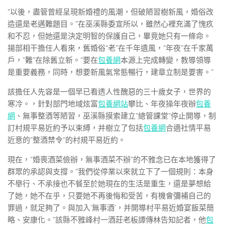
“以後，盡管曾經呈現新婚禮的風潮，但破陋習樹新風，婚俗改
造還是老邁難題目。”在巫溪縣委宣所以，雖然心裡充滿了愧疚
和不忍，但她還是決定明智的保護自己，畢竟她只有一條命。
揚部相干擔任人看來，舊婚俗“老”在千年遺風，“年夜”在千家萬
戶，“難”在除舊立新。“要在
包養網
本源上完成轉變，教導領導
是重要義務，同時，想要新風氣常態暢行，建章立制是要害。”
該擔任人先容是一個早已看透人性醜惡的三十歲女子，世界的
寒冷。，針對部門地域炫富
包養網站
攀比、年夜操年夜辦
包養
網
、無事整酒等陋習，巫溪縣摸索建立“總管課堂”停止開導，制
訂村規平易近約予以束縛，并樹立了包括
包養網
合適社情平易
近意的“整酒禁令”的村規平易近約。
現在，“婚喪酒菜儉辦，無事酒菜不辦”的不雅念已在本地獲得了
群眾的承認與支撐。“我們從停業以來就立下了一個規則：本身
不舉行、不承接也不餐至於她現在的生活是重生，還是夢想給
了她，她不在乎，只要她不再後悔和受苦，有機會彌補自己的
罪過，就足夠了。與加入‘無事酒’，并開導村平易近婚宴飯菜簡
略、安康化。”該縣不雅峰村一酒莊老板譚傳林告知記者，他
包