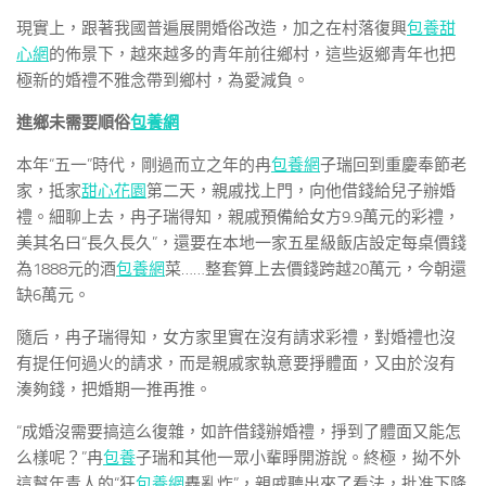
現實上，跟著我國普遍展開婚俗改造，加之在村落復興
包養甜
心網
的佈景下，越來越多的青年前往鄉村，這些返鄉青年也把
極新的婚禮不雅念帶到鄉村，為愛減負。
進鄉未需要順俗
包養網
本年“五一”時代，剛過而立之年的冉
包養網
子瑞回到重慶奉節老
家，抵家
甜心花園
第二天，親戚找上門，向他借錢給兒子辦婚
禮。細聊上去，冉子瑞得知，親戚預備給女方9.9萬元的彩禮，
美其名曰“長久長久”，還要在本地一家五星級飯店設定每桌價錢
為1888元的酒
包養網
菜……整套算上去價錢跨越20萬元，今朝還
缺6萬元。
隨后，冉子瑞得知，女方家里實在沒有請求彩禮，對婚禮也沒
有提任何過火的請求，而是親戚家執意要掙體面，又由於沒有
湊夠錢，把婚期一推再推。
“成婚沒需要搞這么復雜，如許借錢辦婚禮，掙到了體面又能怎
么樣呢？”冉
包養
子瑞和其他一眾小輩睜開游說。終極，拗不外
這幫年青人的“狂
包養網
轟亂炸”，親戚聽出來了看法，批准下降