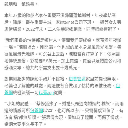
親朋和一紙婚書。
本年27歲的陳船老家在重慶巫溪縣蒲蓮鎮鄉村，年夜學結業
后，陳船一邊在重慶主城一家internet公司下班，一邊等女友張
思倩結業。2022年末，二人決議返鄉創業，同時把婚禮辦了。
“我們兩邊的怙恃都是鄉村人，傳聞我們要成婚，就預備年夜辦
一場。”陳船坦言，剛開端，他也想的是本身風風景光地娶，老
婆風風景光地嫁。可沉著上去后，陳船當真打算了下：依照當
地傳統風俗，彩禮要8.8萬元，加上買煙、買酒以及婚慶公司和
辦酒菜等，總共的所需支出要十幾萬元。
創業剛起步的陳船手頭并不餘裕，
包養管道
家里前提也無限，
老婆也了解他的難處，兩邊便各自做起了怙恃的思惟任務，
包
養網
終極決議一切
包養app
從簡。
““小姐的屍體……”蔡修猶豫了。婚禮只是通向婚姻的‘橋梁’，而兩
邊的情感可所
包養網
以‘車’，也可所以‘船’。只需情感到位了，有
沒有‘橋’都無所謂。”張思倩表現，假如為了體面，而傷了情感，
婚姻大要率久長不了。