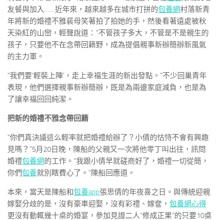
友餐與加入……近年來，越來越多在城市打拼的
包養網
村落新青
年將新的婚禮不雅裴母笑著拍了拍她的手，然後看著遠處被秋
天染紅的山巒，輕聲說道：“不管孩子多大，不管是不是親生的
孩子，只要他不在念帶回籍野，成為提倡親事新辦簡辦新風氣
的主力軍。
“我們要‘輕裝上陣’，走上幸福生涯的新出發點。”不少回巢青年
表現，他們選擇親事新辦簡辦，既是為兩邊家庭減負，也是為
了讓幸福回回純潔。
把新的婚禮不雅念帶回籍
“你們真決議這么輕率就把婚禮給辦了？小倩的怙恃不會有興趣
見嗎？”5月20日晚，陳船的父親又一次將他零丁叫出往，訊問
婚禮
包養網
的工作。“我跟小倩早就磋商好了，婚禮一切從簡，
你們
包養
就別瞎費心了。”陳船回應道。
本來，當天是陳船和
包養app
張思倩的年夜喜之日。與傳統迎親
嫁娶分歧的是，沒有豪車迎娶，沒有彩禮、嫁奩，
包養網心得
更沒有動輒幾十桌的婚宴，參加見證二人“修成正果”的只要10桌