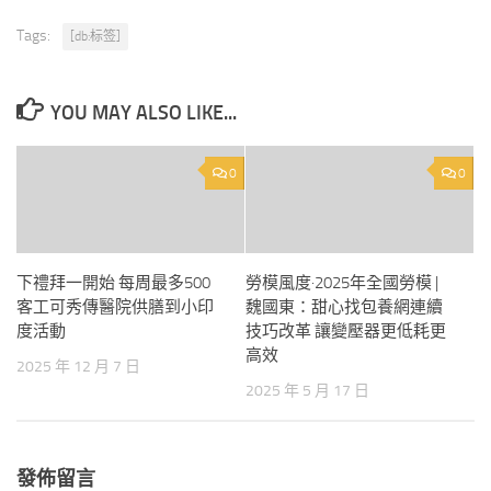
Tags:
[db:标签]
YOU MAY ALSO LIKE...
0
0
下禮拜一開始 每周最多500
勞模風度·2025年全國勞模 |
客工可秀傳醫院供膳到小印
魏國東：甜心找包養網連續
度活動
技巧改革 讓變壓器更低耗更
高效
2025 年 12 月 7 日
2025 年 5 月 17 日
發佈留言