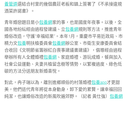
養管道
還結合村里的幾個農莊老板和鎮上簽署了《不承接違規
酒菜許諾書》。
青年婚戀題目是小
包養網
家的事，也是國度年夜事。以後，全
國各地紛紜經由過程發建議、立
包養網
規則等方法，推進青年
婚俗改造，守護“幸福結果”。本年1月，重慶市平易近政局、市
精力文
包養
明扶植委員會
包養網
辦公室、市衛生安康委員會結
合收回《文明節省籌辦紅白喪事建議書建議》，倡導經由過程
舉辦所有人全體婚禮
包養網
、家庭婚禮、游玩成婚，餐與加入
社會公益運動、夫妻共植留念樹等情勢，以繁複過度、綠色低
碳的方法分送朋友新婚喜悅。
對此，冉子瑞以為，離別進鄉順俗的村落婚禮
包養app
才更甜
美，他們這代青年將從本身動身，卸下愛的累贅，讓幸福回回
純潔，也讓婚俗改造的新風吹遍郊野。（記者 黃仕強）
包養網