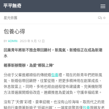
平平無奇
Skip to content
星光依舊
0
包養心得
BY
ADMIN
·
2023 年 9 月 12 日
回巢青年將新不雅念帶回籍村，新風氣、新婚俗正在成為新潮
水
親事新辦簡辦，為愛“輕裝上陣”
分歧于父輩進鄉順俗的傳統婚
包養
禮，現在的新青年們把新風
氣、新婚俗帶回籍野，往繁從簡，把更多精神用在創業成長、
休息致富上。同時，多地也經由過程發布建議書、完美機制等
方法普遍展開婚俗改造，連續推進為愛減負，守護幸福結果。
沒有了“天價”彩禮、豪車迎親，也沒有山珍海味，取而代之的是
騎自行車帶著新娘子“低碳出嫁”，一場家庭聚首僅
包養
限親友老