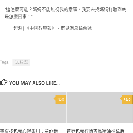
“這怎麼可能？媽媽不能無視我的意願，我要去找媽媽打聽到底
是怎麼回事！”
起源 | 《中國教導報》、育見消息錄像號
Tags:
[db:标签]
YOU MAY ALSO LIKE...
0
0
寧夏找包養心得銀川：童趣繪
普專包養行情吉島精油推拿后