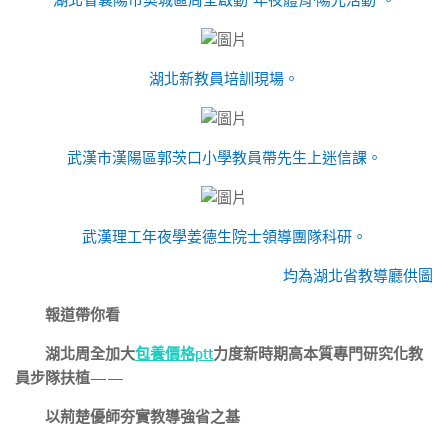
湖北新教員培訓現場。
武漢市漢陽區郭茨口小學教員帶先生上迷信課。
武漢理工年夜學姜德生院士領導團隊科研。
均為湖北省教導廳供圖
報道帶你看
湖北周全加大
包養價格ptt
力度新時期高本質專門研究化教
員步隊扶植——
以荊楚優師夯實教導強省之基