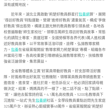
深有感慨地說。
近年來，湖北立異啟動“荊楚好教員群星打
包養網
算”，展開
“尋訪好教員”特點運動，營建“進修好教員”濃重氣氛，構成“爭做
好教員”傑出態勢，構建主題光鮮的教員教導引領系統。各地各
校普遍聯動“師生家校社”，領導百萬師生尋訪好教員故事，常態
化約請院士專家、奧運冠軍、全國勞模等各界代表3萬人進校講
述好教員故事，以平常故事活潑印證、詮釋、弘揚教導家精
力。
包養
在省級黨報開設“教導家精力荊楚筆談”專欄，組織各市
州當局引導、各高校重要引導繚繞弘揚教導家精力、扶植教導
強省泛論領會、集思廣益。
全省教導體系立異“好黨員帶動好教員，好支部帶活好團
隊，好風格帶出好氣氛”任務機制，領導黨員教員帶頭進教室、
進宿舍、進食堂、進社於是，他告訴岳父，他必須回家請母親
做決定。結果，媽媽真的不一樣了。她二話不說，點了點頭，
“是”，讓他去藍雪詩府區，4.1萬名高校教員、5200名教導員下
沉進駐“一站式”先生
包養網
社區，全學段教員重點訪問先生家庭
325萬戶次，辦妥熱心鉅細實事48萬件。省級黨報開設“荊楚好