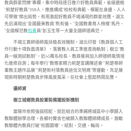
教員群星閃爍”專欄，集中時段逐日推介好教員典範，省級選樹
“荊楚好教員”358人，推進構成“校校有典範、模範在身邊、人人
可學做”傑出局勢，有用激起好教員不竭涌現的群星效應。湖北
先后涌現出“全國最美教員”熊有倫、“全國教書育人榜樣”馬丹、
“全國模范教
包養
員”彭玉生等一大量全國師德典范。
不竭立異師德師風扶植長效機制。湖北印發《教員個人工
作行動十項負面清單》，落實教人員工準進查詢軌制；樹立“教
員一線測試軌制”，近40萬名校長、教員餐與加入師德師風情境
化進修自測；每年舉行“教導家精力荊楚宣講陳述會”“荊楚尊師
重教主題作品展”“荊楚新村落教員迷信文明周”等運動，充足展
現新時期荊楚教員步隊風度風采，在社會上惹起熱鬧反應。
優師資
樹立城鄉教員設置裝備擺設新機制
當陽市依照強弱搭配、就近組合的準繩將城區中小學歸入
教聯體辦學治理，各鄉村黌舍也被歸入教聯體綁縛成長，激勵
教聯體內教員打破“校園圍墻”，結對、交通、輪崗。