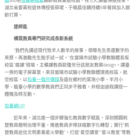
園
500名
包養網推薦
銀齡教員重返校園，在三尺講臺傳道授業。
湖北省委黨校退休傳授張葆珺、于曉晨佳耦持續5年餐與加入銀
齡打算。
提師能
構筑教員專門研究成長新系統
“我們先講述現代牧羊人數羊的故事，領導先生思慮數字的
來歷。再激勵先生脫手試一試。”在當陽市試驗小學教聯體長坂
校區“磨課”現場，主備課教員歐瓊芳分送朋友教案design。講臺
一旁的電子屏幕里，來自當陽市試驗小學教聯體環南校區、航
空校區，以
包養一個月價錢
及遠在鄉村的窯灣小學、半月小
學、龍臺小學的數學教員們正同步不雅看，并經由過程講授一
體機及時互動。
包養網VIP
近年來，湖北進一個步驟強化教員數字賦能，深刻開闢荊
楚教員聰明治理平臺，推進教員步隊扶植數字化轉型；實行“荊
楚教員迷信文明素養星火舉動”，打造“星空講堂”“星斗教室”等教