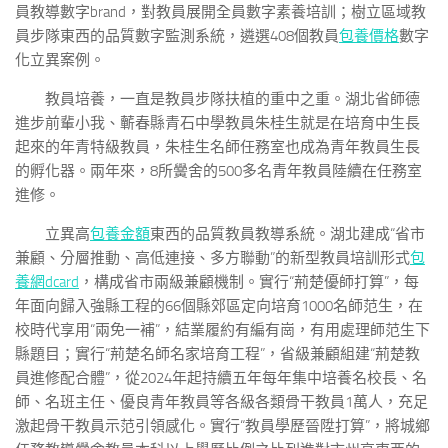
員教導數字brand，對教員展開全員數字素養培訓；樹立區域教
員步隊東西的品質數字監測系統，遴選408個教員
包養價格
數字
化立異案例。
教員培養，一直是教員步隊扶植的重中之重。湖北省師德
進步前輩小我、蘄春縣青石中學教員朱桂生就是在培育中生長
起來的年青特級教員，朱桂生名師任務室也成為青年教員生長
的孵化器。兩年來，8所黌舍的500多名青年教員陸續在任務室
進修。
立異高
包養金額
東西的品質教員教導系統。湖北建成“省市
兼顧、分層推動、高低連接、多方聯動”的新型教員培訓形式
包
養網dcard
，構成省市兩級兼顧機制。實行“荊楚優師打算”，每
年面向歸入強縣工程的66個縣郊區定向培育1000名師范生，在
校時代享用“兩免一補”，結業履約有編有崗，有用處理師范生下
縣題目；實行“荊楚名師名家培育工程”，省級兼顧組建“荊楚教
員進修配合體”，從2024年起持續五年每年集中培養名校長、名
師、名班主任、優良青年教員等各級各類骨干教員1萬人，充足
激起骨干教員示范引領感化。實行“教員學歷晉陞打算”，將城鄉