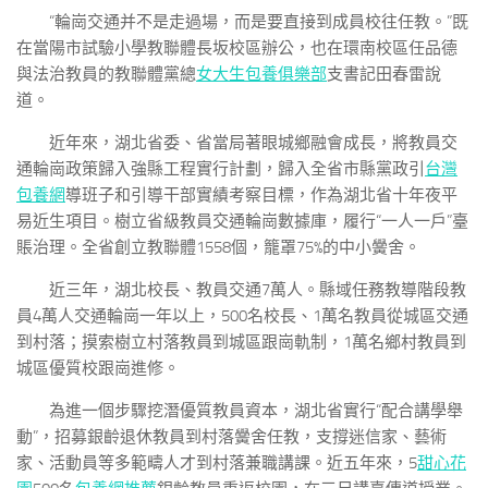
“輪崗交通并不是走過場，而是要直接到成員校往任教。”既
在當陽市試驗小學教聯體長坂校區辦公，也在環南校區任品德
與法治教員的教聯體黨總
女大生包養俱樂部
支書記田春雷說
道。
近年來，湖北省委、省當局著眼城鄉融會成長，將教員交
通輪崗政策歸入強縣工程實行計劃，歸入全省市縣黨政引
台灣
包養網
導班子和引導干部實績考察目標，作為湖北省十年夜平
易近生項目。樹立省級教員交通輪崗數據庫，履行“一人一戶”臺
賬治理。全省創立教聯體1558個，籠罩75%的中小黌舍。
近三年，湖北校長、教員交通7萬人。縣域任務教導階段教
員4萬人交通輪崗一年以上，500名校長、1萬名教員從城區交通
到村落；摸索樹立村落教員到城區跟崗軌制，1萬名鄉村教員到
城區優質校跟崗進修。
為進一個步驟挖潛優質教員資本，湖北省實行“配合講學舉
動”，招募銀齡退休教員到村落黌舍任教，支撐迷信家、藝術
家、活動員等多範疇人才到村落兼職講課。近五年來，5
甜心花