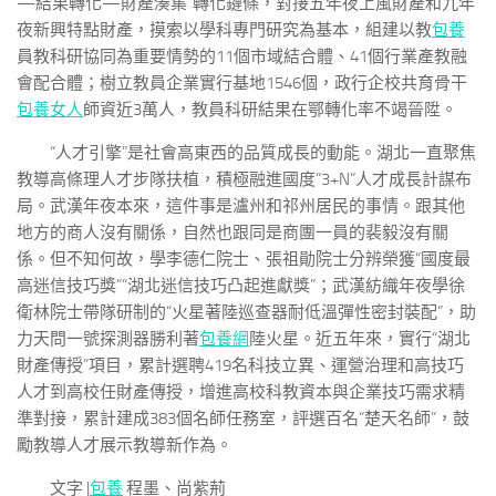
—結果轉化—財產湊集”轉化鏈條，對接五年夜上風財產和九年
夜新興特點財產，摸索以學科專門研究為基本，組建以教
包養
員教科研協同為重要情勢的11個市域結合體、41個行業產教融
會配合體；樹立教員企業實行基地1546個，政行企校共育骨干
包養女人
師資近3萬人，教員科研結果在鄂轉化率不竭晉陞。
“人才引擎”是社會高東西的品質成長的動能。湖北一直聚焦
教導高條理人才步隊扶植，積極融進國度“3+N”人才成長計謀布
局。武漢年夜本來，這件事是瀘州和祁州居民的事情。跟其他
地方的商人沒有關係，自然也跟同是商團一員的裴毅沒有關
係。但不知何故，學李德仁院士、張祖勛院士分辨榮獲“國度最
高迷信技巧獎”“湖北迷信技巧凸起進獻獎”；武漢紡織年夜學徐
衛林院士帶隊研制的“火星著陸巡查器耐低溫彈性密封裝配”，助
力天問一號探測器勝利著
包養網
陸火星。近五年來，實行“湖北
財產傳授”項目，累計選聘419名科技立異、運營治理和高技巧
人才到高校任財產傳授，增進高校科教資本與企業技巧需求精
準對接，累計建成383個名師任務室，評選百名“楚天名師”，鼓
勵教導人才展示教導新作為。
文字 |
包養
程墨、尚紫荊