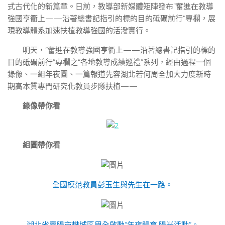
式古代化的新篇章。日前，教導部新媒體矩陣發布“奮進在教導
強國亨衢上——沿著總書記指引的標的目的砥礪前行”專欄，展
現教導體系加速扶植教導強國的活潑實行。
明天，“奮進在教導強國亨衢上——沿著總書記指引的標的
目的砥礪前行”專欄之“各地教導成績巡禮”系列，經由過程一個
錄像、一組年夜圖、一篇報道先容湖北若何周全加大力度新時
期高本質專門研究化教員步隊扶植——
錄像帶你看
組圖帶你看
全國模范教員彭玉生與先生在一路。
湖北省襄陽市樊城區周全啟動“年夜體育·陽光活動”。