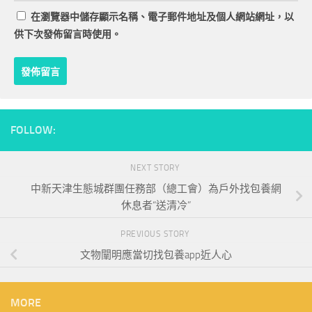
在
瀏覽器
中儲存顯示名稱、電子郵件地址及個人網站網址，以
供下次發佈留言時使用。
FOLLOW:
NEXT STORY
中新天津生態城群團任務部（總工會）為戶外找包養網
休息者“送清冷”
PREVIOUS STORY
文物闡明應當切找包養app近人心
MORE