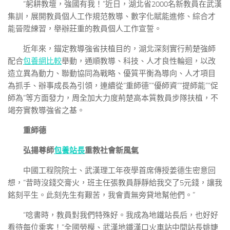
“躬耕教壇，強國有我！”近日，湖北省2000名新教員在武漢
集訓，展開教員個人工作規范教導、數字化賦能進修、綜合才
能晉陞練習，舉辦莊重的教員個人工作宣誓。
近年來，錨定教導強省扶植目的，湖北深刻實行荊楚強師
配合
包養網比較
舉動，通順教導、科技、人才良性輪迴，以改
造立異為動力、聯動協同為戰略、優質平衡為導向、人才項目
為抓手、辦事成長為引領，連續從“重師德”“優師資”“提師能”“促
師為”等方面發力，周全加大力度荊楚高本質教員步隊扶植，不
竭夯實教導強省之基。
重師德
弘揚尊師
包養站長
重教社會新風氣
中國工程院院士、武漢理工年夜學首席傳授姜德生密意回
想，“昔時沒錢交膏火，班主任張教員靜靜給我交了5元錢，讓我
銘刻平生。此刻先生有艱苦，我會責無旁貸地幫他們。”
“唸書時，教員對我們特殊好。我成為地鐵站長后，也好好
看待每位乘客！”全國勞模、武漢地鐵漢口火車站中間站長姚婕