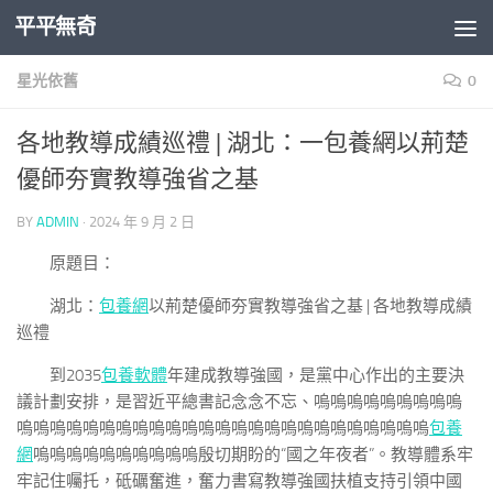
平平無奇
Skip to content
星光依舊
0
各地教導成績巡禮 | 湖北：一包養網以荊楚
優師夯實教導強省之基
BY
ADMIN
·
2024 年 9 月 2 日
原題目：
湖北：
包養網
以荊楚優師夯實教導強省之基 | 各地教導成績
巡禮
到2035
包養軟體
年建成教導強國，是黨中心作出的主要決
議計劃安排，是習近平總書記念念不忘、嗚嗚嗚嗚嗚嗚嗚嗚嗚
嗚嗚嗚嗚嗚嗚嗚嗚嗚嗚嗚嗚嗚嗚嗚嗚嗚嗚嗚嗚嗚嗚嗚嗚嗚
包養
網
嗚嗚嗚嗚嗚嗚嗚嗚嗚嗚殷切期盼的“國之年夜者”。教導體系牢
牢記住囑托，砥礪奮進，奮力書寫教導強國扶植支持引領中國