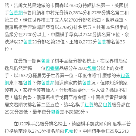
話，告訴女兒是她做的卡爾森以2830分持續排名第一，美國棋
手
包養網
卡魯阿納和中村光分辨以2804分和2788分排名第二和
第三位，現任世界棋王丁立人以2780分排名第四，世界亞軍、
俄羅斯棋手涅波姆尼亞奇以2769分排名第五。共有36名棋手的
品級分在2700分以上，中國棋手韋奕以2740分排名第16位，余
泱漪以27
包養
20分排名第28位、王皓以2702分
包養
排名第35
位。
在最新一期男
包養
子棋手品級分排名榜上，宿世界棋后侯
逸凡仍然是獨一一位
包養網
品級分在2600
包養
分以上的女棋
手，以2632分穩居男子世界第一位。印度宿將“什麼樣的未
包養
網
來幸福
包養
？你
包養網
知道他家的情
包養
況，但你知道他家
沒有人，家裡也沒有傭人，什麼都需要他一個人做？媽媽不同
意！這科內魯、俄羅斯棋手戈爾亞奇金娜、中國棋手雷挺婕和
居文君順次排名第二至五位，這4名棋手
包養
的品
包養
級分都在
2550分高低，最年夜分
包養
差不跨越5分。
在U20棋手品級分排名榜上，德國棋手凱默爾和印度棋手普
拉格納南達以2743分排名前兩
包養
位。中國棋手黃仁杰以2513