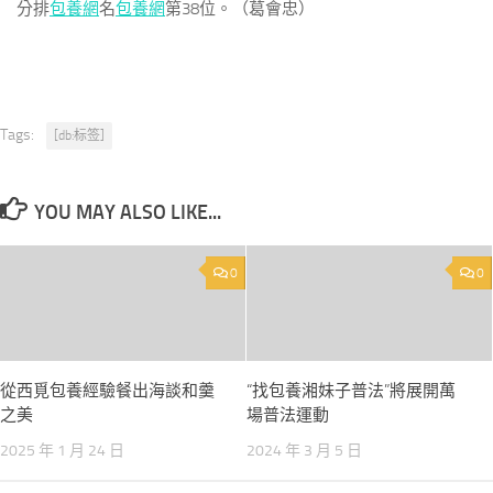
分排
包養網
名
包養網
第38位。（葛會忠）
Tags:
[db:标签]
YOU MAY ALSO LIKE...
0
0
從西覓包養經驗餐出海談和羹
“找包養湘妹子普法”將展開萬
之美
場普法運動
2025 年 1 月 24 日
2024 年 3 月 5 日