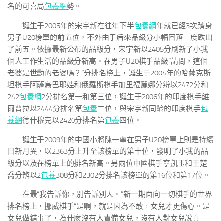
名的可喜局
包養網
勢。
誕生于2005年的宋宇新在往年下半
包養網
年就已經3次躋身
男子U20榜單的前五位，不外由于后來品級分小幅回落一度跌出
了前五。依據最新公布的品級分，宋宇新以2405分刷新了小我
個人工作生活的品級分新高。在男子U20棋手品級“請問，這個
老婆是世勳的老婆嗎？”分排名榜上，誕生于2004年的哈薩克斯
坦棋手阿薩烏巴耶娃和俄羅斯棋手加里福麗娜分辨以2472分和
242
包養網
2分排名第一和第三位，誕生于2006年的印度棋手維
爾普拉以2444分排名第
包養
二位，與宋宇新同齡的印度棋手
包
養網
德什穆克以2420分排名第
包養
四位。
誕生于2009年的中國小將陳一寧在男子U20榜單上則是持續
日新月異，以2363分上升至該榜單的第十位，發明了小我的品
級分以及在榜單上的排名新高。另兩位中國棋手寧凱玉和王楚
喬分辨以2
包養
308分和2302分排名該榜單的第16位和第17位。
在最“我告訴你，別告訴別人。”新一期面向一切棋手的世界
排名榜上，挪威棋手“是啊，就是因為不敢，女兒才更傷心。是
女兒做錯事了，為什麼沒有人責備女兒，沒有人對女兒說真