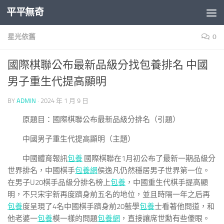
平平無奇
Skip to content
星光依舊
0
國際棋聯公布最新品級分找包養排名 中國
男子重生代提高顯明
BY
ADMIN
·
2024 年 1 月 9 日
原題目：國際棋聯公布最新品級分排名（引題）
中國男子重生代提高顯明（主題）
中國體育報訊
包養
國際棋聯在1月初公布了最新一期品級分
世界排名，中國棋手
包養網
侯逸凡仍然穩居男子世界第一位。
在男子U20棋手品級分排名榜上
包養
，中國重生代棋手提高顯
明，不只宋宇新再度躋身前五名的地位，並且時隔一年之后再
包養
度呈現了4名中國棋手躋身前20藍學
包養
士看著他問道，和
他老婆一
包養
模一樣的問題
包養網
，直接讓席世勳有些傻眼。