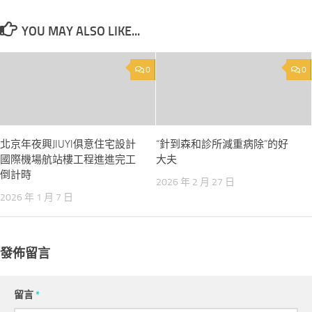
YOU MAY ALSO LIKE...
0
0
北京年夜興JIUYI俱意住宅設計
“針到森和診所減重病除”的好
國際機場航站樓工程進進完工
大夫
倒計時
2026 年 2 月 27 日
2026 年 1 月 7 日
發佈留言
留言
*