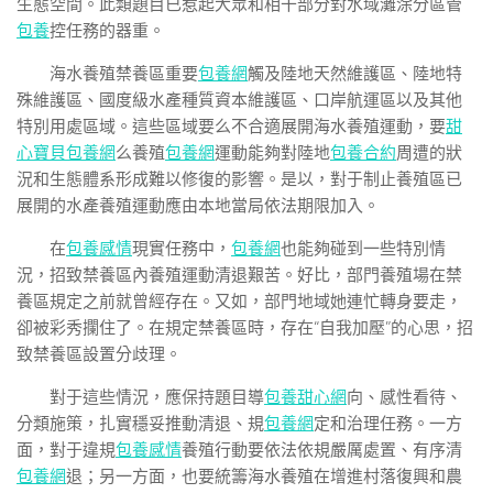
生態空間。此類題目已惹起大眾和相干部分對水域灘涂分區管
包養
控任務的器重。
海水養殖禁養區重要
包養網
觸及陸地天然維護區、陸地特
殊維護區、國度級水產種質資本維護區、口岸航運區以及其他
特別用處區域。這些區域要么不合適展開海水養殖運動，要
甜
心寶貝包養網
么養殖
包養網
運動能夠對陸地
包養合約
周遭的狀
況和生態體系形成難以修復的影響。是以，對于制止養殖區已
展開的水產養殖運動應由本地當局依法期限加入。
在
包養感情
現實任務中，
包養網
也能夠碰到一些特別情
況，招致禁養區內養殖運動清退艱苦。好比，部門養殖場在禁
養區規定之前就曾經存在。又如，部門地域她連忙轉身要走，
卻被彩秀攔住了。在規定禁養區時，存在“自我加壓”的心思，招
致禁養區設置分歧理。
對于這些情況，應保持題目導
包養甜心網
向、感性看待、
分類施策，扎實穩妥推動清退、規
包養網
定和治理任務。一方
面，對于違規
包養感情
養殖行動要依法依規嚴厲處置、有序清
包養網
退；另一方面，也要統籌海水養殖在增進村落復興和農