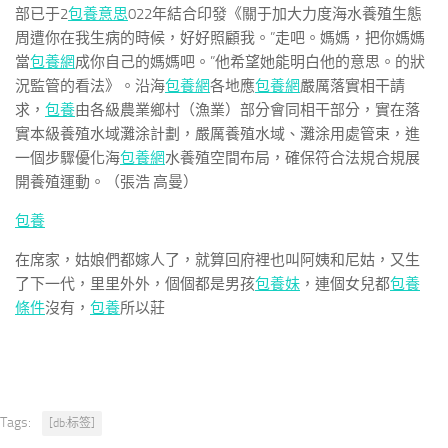
部已于2
包養意思
022年結合印發《關于加大力度海水養殖生態
周遭你在我生病的時候，好好照顧我。”走吧。媽媽，把你媽媽
當
包養網
成你自己的媽媽吧。”他希望她能明白他的意思。的狀
況監管的看法》。沿海
包養網
各地應
包養網
嚴厲落實相干請
求，
包養
由各級農業鄉村（漁業）部分會同相干部分，實在落
實本級養殖水域灘涂計劃，嚴厲養殖水域、灘涂用處管束，進
一個步驟優化海
包養網
水養殖空間布局，確保符合法規合規展
開養殖運動。（
張浩 高曼
）
包養
在席家，姑娘們都嫁人了，就算回府裡也叫阿姨和尼姑，又生
了下一代，里里外外，個個都是男孩
包養妹
，連個女兒都
包養
條件
沒有，
包養
所以莊
Tags:
[db:标签]