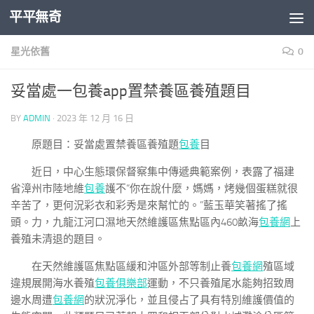
平平無奇
Skip to content
星光依舊
0
妥當處一包養app置禁養區養殖題目
BY
ADMIN
·
2023 年 12 月 16 日
原題目：妥當處置禁養區養殖題
包養
目
近日，中心生態環保督察集中傳遞典範案例，表露了福建
省漳州市陸地維
包養
護不“你在說什麼，媽媽，烤幾個蛋糕就很
辛苦了，更何況彩衣和彩秀是來幫忙的。”藍玉華笑著搖了搖
頭。力，九龍江河口濕地天然維護區焦點區內460畝海
包養網
上
養殖未清退的題目。
在天然維護區焦點區緩和沖區外部等制止養
包養網
殖區域
違規展開海水養殖
包養俱樂部
運動，不只養殖尾水能夠招致周
邊水周遭
包養網
的狀況淨化，並且侵占了具有特別維護價值的