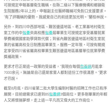
可按規定申報基層衛生職稱，在縣二級以下醫療機構和鄉鎮衛
生院服務2年以上的，申報副主任醫師職稱可免對口支援要求。
“有了評職稱的優勢，我感覺自己的前途更加光明。”蘭桂林說。
另外，到四川中西部地區、艱苦邊遠地區、老工業基地村衛生
室工作的中
包養
央高校應
包養
屆畢業生可按規定享受基層就業
學費補償國家助學貸款代償；到省內艱苦邊遠地區村衛生室就
業的省屬高校全日制應屆畢業生，服務一定年限，可按有關規
定享受四川省省屬高校畢業生艱苦邊遠地區基層單位就業學費
獎補政策。
更求才巴正是這一政策的受益者，“我現在每個
包養網
月能拿
7000余元，無論是自己還是家里人都對這份工作很滿意。”更求
才巴說。
截至8月底，四川省第二批大學生編制村醫的招聘工作也已有序
展開，目前總需求已達到85
包養網
3個崗位。更多剛畢業的年輕
人又將懷揣夢想，走上這一平凡而又偉大的工作崗位。