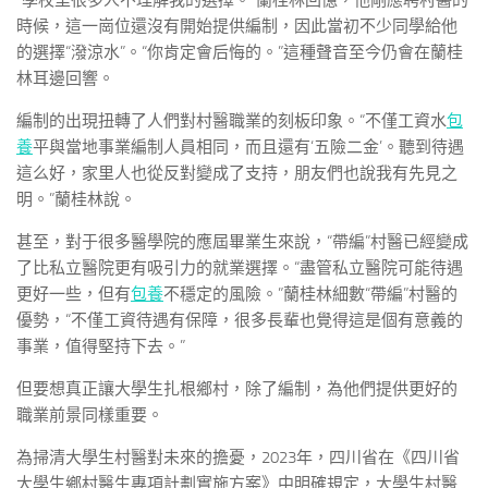
時候，這一崗位還沒有開始提供編制，因此當初不少同學給他
的選擇“潑涼水”。“你肯定會后悔的。”這種聲音至今仍會在蘭桂
林耳邊回響。
編制的出現扭轉了人們對村醫職業的刻板印象。“不僅工資水
包
養
平與當地事業編制人員相同，而且還有‘五險二金’。聽到待遇
這么好，家里人也從反對變成了支持，朋友們也說我有先見之
明。”蘭桂林說。
甚至，對于很多醫學院的應屆畢業生來說，“帶編”村醫已經變成
了比私立醫院更有吸引力的就業選擇。“盡管私立醫院可能待遇
更好一些，但有
包養
不穩定的風險。”蘭桂林細數“帶編”村醫的
優勢，“不僅工資待遇有保障，很多長輩也覺得這是個有意義的
事業，值得堅持下去。”
但要想真正讓大學生扎根鄉村，除了編制，為他們提供更好的
職業前景同樣重要。
為掃清大學生村醫對未來的擔憂，2023年，四川省在《四川省
大學生鄉村醫生專項計劃實施方案》中明確規定，大學生村醫