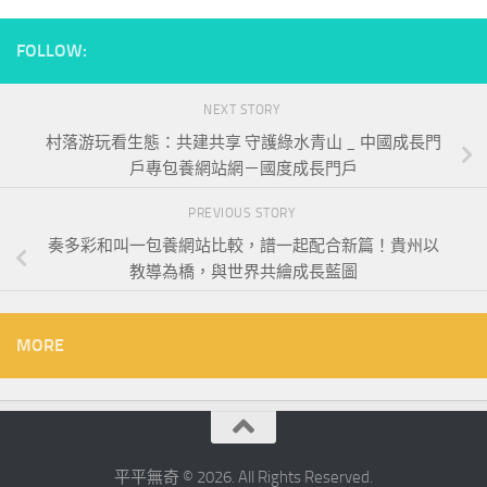
FOLLOW:
NEXT STORY
村落游玩看生態：共建共享 守護綠水青山 _ 中國成長門
戶專包養網站網－國度成長門戶
PREVIOUS STORY
奏多彩和叫一包養網站比較，譜一起配合新篇！貴州以
教導為橋，與世界共繪成長藍圖
MORE
平平無奇 © 2026. All Rights Reserved.