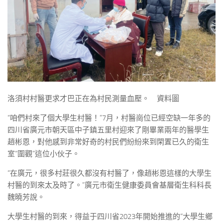
洛須村村醫更求才巴正在為村民測量血壓。 資料圖
“咱們村來了個大學生村醫！”7月，村醫崗位已經空缺一年多的
四川省廣元市朝天區中子鎮五里村迎來了剛畢業兩年的醫學生
趙彬恩，對他感到非常好奇的村民們紛紛來到閑置已久的衛生
室“圍觀”這位小伙子。
“在廣元，很多村莊很久都沒有村醫了，像趙彬恩這樣的大學生
村醫的到來太及時了。”廣元市衛生健康委員會基層衛生科科長
魏曉芳說。
大學生村醫的到來，得益于四川省2023年開始推進的“大學生鄉