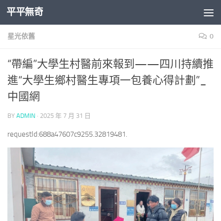
平平無奇
Skip to content
星光依舊
0
“帶編”大學生村醫前來報到——四川持續推
進“大學生鄉村醫生專項一包養心得計劃”_
中國網
BY
ADMIN
·
2025 年 7 月 31 日
requestId:688a47607c9255.32819481.