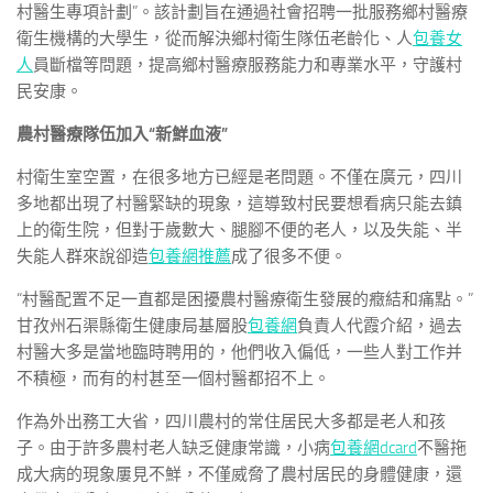
村醫生專項計劃”。該計劃旨在通過社會招聘一批服務鄉村醫療
衛生機構的大學生，從而解決鄉村衛生隊伍老齡化、人
包養女
人
員斷檔等問題，提高鄉村醫療服務能力和專業水平，守護村
民安康。
農村醫療隊伍加入“新鮮血液”
村衛生室空置，在很多地方已經是老問題。不僅在廣元，四川
多地都出現了村醫緊缺的現象，這導致村民要想看病只能去鎮
上的衛生院，但對于歲數大、腿腳不便的老人，以及失能、半
失能人群來說卻造
包養網推薦
成了很多不便。
“村醫配置不足一直都是困擾農村醫療衛生發展的癥結和痛點。”
甘孜州石渠縣衛生健康局基層股
包養網
負責人代霞介紹，過去
村醫大多是當地臨時聘用的，他們收入偏低，一些人對工作并
不積極，而有的村甚至一個村醫都招不上。
作為外出務工大省，四川農村的常住居民大多都是老人和孩
子。由于許多農村老人缺乏健康常識，小病
包養網dcard
不醫拖
成大病的現象屢見不鮮，不僅威脅了農村居民的身體健康，還