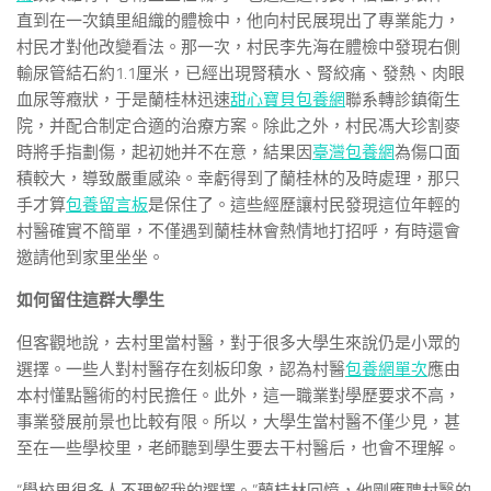
直到在一次鎮里組織的體檢中，他向村民展現出了專業能力，
村民才對他改變看法。那一次，村民李先海在體檢中發現右側
輸尿管結石約1.1厘米，已經出現腎積水、腎絞痛、發熱、肉眼
血尿等癥狀，于是蘭桂林迅速
甜心寶貝包養網
聯系轉診鎮衛生
院，并配合制定合適的治療方案。除此之外，村民馮大珍割麥
時將手指劃傷，起初她并不在意，結果因
臺灣包養網
為傷口面
積較大，導致嚴重感染。幸虧得到了蘭桂林的及時處理，那只
手才算
包養留言板
是保住了。這些經歷讓村民發現這位年輕的
村醫確實不簡單，不僅遇到蘭桂林會熱情地打招呼，有時還會
邀請他到家里坐坐。
如何留住這群大學生
但客觀地說，去村里當村醫，對于很多大學生來說仍是小眾的
選擇。一些人對村醫存在刻板印象，認為村醫
包養網單次
應由
本村懂點醫術的村民擔任。此外，這一職業對學歷要求不高，
事業發展前景也比較有限。所以，大學生當村醫不僅少見，甚
至在一些學校里，老師聽到學生要去干村醫后，也會不理解。
“學校里很多人不理解我的選擇。”蘭桂林回憶，他剛應聘村醫的