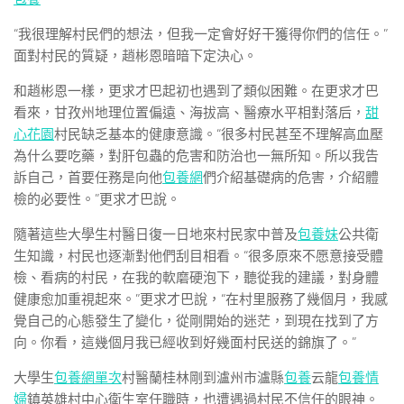
“我很理解村民們的想法，但我一定會好好干獲得你們的信任。”
面對村民的質疑，趙彬恩暗暗下定決心。
和趙彬恩一樣，更求才巴起初也遇到了類似困難。在更求才巴
看來，甘孜州地理位置偏遠、海拔高、醫療水平相對落后，
甜
心花園
村民缺乏基本的健康意識。“很多村民甚至不理解高血壓
為什么要吃藥，對肝包蟲的危害和防治也一無所知。所以我告
訴自己，首要任務是向他
包養網
們介紹基礎病的危害，介紹體
檢的必要性。”更求才巴說。
隨著這些大學生村醫日復一日地來村民家中普及
包養妹
公共衛
生知識，村民也逐漸對他們刮目相看。“很多原來不愿意接受體
檢、看病的村民，在我的軟磨硬泡下，聽從我的建議，對身體
健康愈加重視起來。”更求才巴說，“在村里服務了幾個月，我感
覺自己的心態發生了變化，從剛開始的迷茫，到現在找到了方
向。你看，這幾個月我已經收到好幾面村民送的錦旗了。”
大學生
包養網單次
村醫蘭桂林剛到瀘州市瀘縣
包養
云龍
包養情
婦
鎮英雄村中心衛生室任職時，也遭遇過村民不信任的眼神。