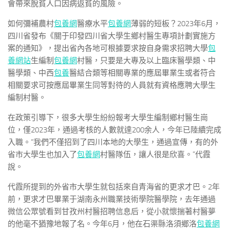
會帶來脫貧人口因病返貧的風險。
如何彌補農村
包養網
醫療水平
包養網
薄弱的短板？2023年6月，
四川省發布《關于印發四川省大學生鄉村醫生專項計劃實施方
案的通知》，提出省內各地可根據要求按自身需求招聘大學
包
養網站
生編制
包養網
村醫，只要是大專及以上臨床醫學類、中
醫學類、中西
包養
醫結合類等相關專業的應屆畢業生或者符合
相關要求可按應屆畢業生同等對待的人員就有資格應聘大學生
編制村醫。
在政策引導下，很多大學生紛紛報考大學生編制鄉村醫生崗
位，僅2023年，通過考核的人數就達200余人，今年已陸續完成
入職。“我們不僅招到了四川本地的大學生，通過宣傳，有的外
省市大學生也加入了
包養網
村醫隊伍，讓人很是欣喜。”代霞
說。
代霞所提到的外省市大學生就包括來自青海省的更求才巴。2年
前，更求才巴畢業于湖南永州職業技術學院醫學院，去年通過
微信公眾號看到甘孜州村醫招聘信息后，從小就懷揣著村醫夢
的他毫不猶豫地報了名。今年6月，他在石渠縣洛須鄉洛
包養網