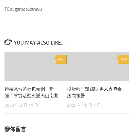
TC:sugarpopular900
YOU MAY ALSO LIKE...
0
0
透視冰雪熱專包養網｜新
投訴鄰居鸚鵡吵 男人專包養
疆：冰雪活動火遍天山南北
屢次報警
2026 年 2 月 11 日
2025 年 10 月 1 日
發佈留言