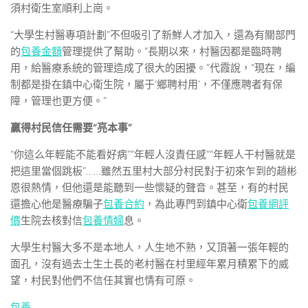
須村衛生室順利上崗。
“大學生村醫專項計劃”不但吸引了新鮮人才加入，還為有關部門
的
包養金額
管理提供了幫助。“長期以來，村醫因都是臨時聘
用，給醫療系統的管理造成了很大的困擾。”代霞說，“現在，編
制都是掛在鎮中心衛生院，屬于‘鄉聘村用’，不僅應聘者有保
障，管理也更方便。”
贏得村民信任需要“亮本事”
“你這么年輕能不能看好病”“年輕人沒責任感”“年輕人干村醫就是
把這里當個跳板”……雖然五里村大部分村民對于初來乍到的趙彬
恩很熱情，但他還是能聽到一些懷疑的聲音。甚至，有的村民
還擔心他是醫療騙子
包養合約
，為此專門到鎮中心衛
包養網評
價
生院去核對信
包養情婦
息。
大學生村醫大多不是本地人，人生地不熟，又頂著一張年輕的
面孔，沒有過去土生土長的老村醫在村里經年累月積累下的威
望，村民對他們不信任其實也情有可原。
包養