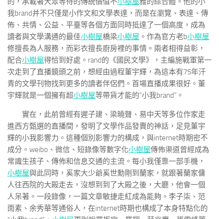
的，承載著大眾等待的傳統價值不
小樹屋
雅的綜合體。他的小
我brand并不只僅是小作文和文學表達，而是在瀏覽、表達、傳
佈、共情、公益、平臺等各個方面同時抵達了一個高度，成為
讀者與文學溝通的最佳
小樹屋
橋梁
小樹屋
。作為官方老b
小樹屋
修擅長為人服務，而彩衣擅長廚房裡的事情。兩者相得益彰，
配合
小樹屋
得恰到好處。rand的《國民文學》，主編施戰軍第一
次走到了直播鏡頭之前，想經由過程董宇輝，為這本有75年汗
青的文學刊物找到更多的讀者伴侶們。首場直播成果很好。董
宇輝就是一個擁有超
小樹屋
等帶貨才能的“小我brand”。
實在，此前曾經有遲子建、梁曉聲、易中天等多位作家走
進西方甄選的直播間，發明了文學作品發賣的神話，足見董宇
輝的小我影響力。這種個別影響力的構成，與internet時期密不
成分。weibo、微信、短錄像等數字化
小樹屋
傳佈渠道曾經成為
常識生孩子、傳佈和信息交通的主流。每小我僅靠一部手機，
小樹屋
與此同時，奚家大少爺奚世勳剛到蘭家，就跟著蘭家傭
人往西院的大殿走去，沒想到到了大殿之後，大廳，他會一個
人呆著。一段錄像，一篇文章敏捷走紅成為能夠。李子柒、范
雨素、余秀華等通俗人，在internet時期也構成了本身特點化的