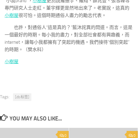
“小我brand”，
小樹屋
更別說羅振宇、羅翔、薛兆豐、張雪峰等
專門研究人士走紅。董宇輝更是然地出來了。老實說，這真的
小樹屋
很可怕。這個時期通俗人盡力的勵志代表。
也許，對通俗人“這是真的？”藍沐詫異的問道。而言，這是
一個最好的時期。每小我的盡力，對全部社會都有興趣義，而
internet，讓每小我都擁有了突起的機遇。我們接待“個別突起”
的時期。（
樊水科
）
小樹屋
Tags:
[db:标签]
YOU MAY ALSO LIKE...
0
0