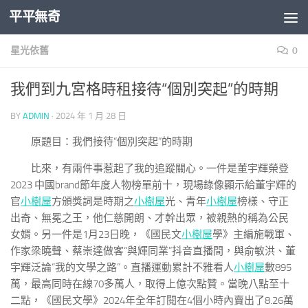
平平無奇
Skip to content
星光依舊
0
我們到九宮格時租接待“個別突起”的時期
BY
ADMIN
·
2024 年 1 月 28 日
原題目：我們接待“個別突起”的時期
比來，有兩件事惹起了我的追蹤關心。一件是董宇輝榮登
2023 中國brand節年度人物榜單前十，現場錄像顯示給董宇輝的
官
小樹屋
方頒獎詞是時期之
小樹屋
光、青年
小樹屋
榜樣、守正
出奇、無冕之王，他仁慈開朗、才幹出眾，被親熱的稱為公民
女婿。另一件是1月23日晚，《國民文
小樹屋
學》主編施戰軍、
作家梁曉聲、蔡崇達做客“與輝同業”抖音直播間，與俞敏洪、董
宇輝泛論“我的文學之路”。直播運動累計不雅看人
小樹屋
數895
萬，最高同時在線70多萬人，取得上億次點贊。當晚八點至十
二點，《國民文學》2024年全年訂閱在4個小時內賣出了8.26萬