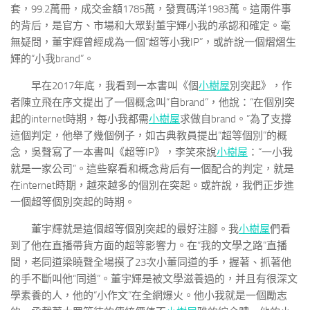
套，99.2萬冊，成交金額1785萬，發賣碼洋1983萬。這兩件事
的背后，是官方、市場和大眾對董宇輝小我的承認和確定。毫
無疑問，董宇輝曾經成為一個“超等小我IP”，或許說一個熠熠生
輝的“小我brand”。
早在2017年底，我看到一本書叫《個
小樹屋
別突起》，作
者陳立飛在序文提出了一個概念叫“自brand”，他說：“在個別突
起的internet時期，每小我都需
小樹屋
求做自brand。”為了支撐
這個判定，他舉了幾個例子，如古典教員提出“超等個別”的概
念，吳聲寫了一本書叫《超等IP》，李笑來說
小樹屋
：“一小我
就是一家公司”。這些察看和概念背后有一個配合的判定，就是
在internet時期，越來越多的個別在突起。或許說，我們正步進
一個超等個別突起的時期。
董宇輝就是這個超等個別突起的最好注腳。我
小樹屋
們看
到了他在直播帶貨方面的超等影響力。在“我的文學之路”直播
間，老同道梁曉聲全場摸了23次小董同道的手，握著、抓著他
的手不斷叫他“同道”。董宇輝是被文學滋養過的，并且有很深文
學素養的人，他的“小作文”在全網爆火。他小我就是一個勵志