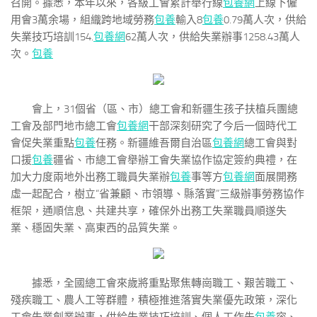
召開。據悉，本年以來，各級工會累計舉行線
包養網
上線下僱
用會3萬余場，組織跨地域勞務
包養
輸入8
包養
0.79萬人次，供給
失業技巧培訓154.
包養網
62萬人次，供給失業辦事1258.43萬人
次。
包養
會上，31個省（區、市）總工會和新疆生孩子扶植兵團總
工會及部門地市總工會
包養網
干部深刻研究了今后一個時代工
會促失業重點
包養
任務。新疆維吾爾自治區
包養網
總工會與對
口援
包養
疆省、市總工會舉辦工會失業協作協定簽約典禮，在
加大力度兩地外出務工職員失業辦
包養
事等方
包養網
面展開務
虛一起配合，樹立“省兼顧、市領導、縣落實”三級辦事勞務協作
框架，通順信息、共建共享，確保外出務工失業職員順遂失
業、穩固失業、高東西的品質失業。
據悉，全國總工會來歲將重點聚焦轉崗職工、艱苦職工、
殘疾職工、農人工等群體，積極推進落實失業優先政策，深化