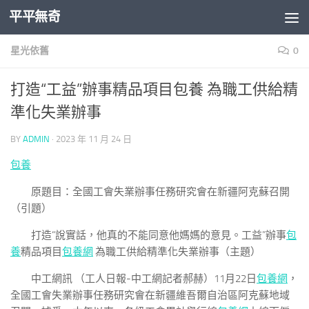
平平無奇
Skip to content
星光依舊
0
打造“工益”辦事精品項目包養 為職工供給精
準化失業辦事
BY
ADMIN
·
2023 年 11 月 24 日
包養
原題目：全國工會失業辦事任務研究會在新疆阿克蘇召開
（引題）
打造“說實話，他真的不能同意他媽媽的意見。工益”辦事
包
養
精品項目
包養網
為職工供給精準化失業辦事（主題）
中工網訊 （工人日報-中工網記者郝赫）11月22日
包養網
，
全國工會失業辦事任務研究會在新疆維吾爾自治區阿克蘇地域