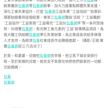
工會失業創業辦事，供給失業技巧培訓、個人工作先
包養
容、
創業攙扶
包養網
等
包養網
辦事，加大力度重點群體失業支援，
深化工會失業協作，打造“
包養網
工益失業”“工益培訓”““如果彩
環那姑娘看到這個結果，會笑三
包養網
聲說‘活該’？”工益職創”
“工益協作”“工益家政”“工益陽光”“工益伙
包養網
伴”等一系列受接
待、叫得響
包養網
、有光鮮工會元素的“工益”辦事精品項目，為
寬大職工供給精
包養網
準化失業辦事，為企業成長供給多條理
人才支持，為經濟
包養
社會成長作出積極進獻。（攝影/王瑜 庫
爾
包養網
班江·乃吉米丁）
於是，和婆婆、兒媳吃
包養網
完早餐，他立馬下城去安排行
程。至於新婚的兒媳，她完全不負責任地把他們裴家的一切都
交給媽媽，
包養
包養網