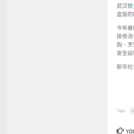
武汉铁
盒饭的
今年春
排骨汤”
购、烹
安全运
新华社
Tags:
[
YOU