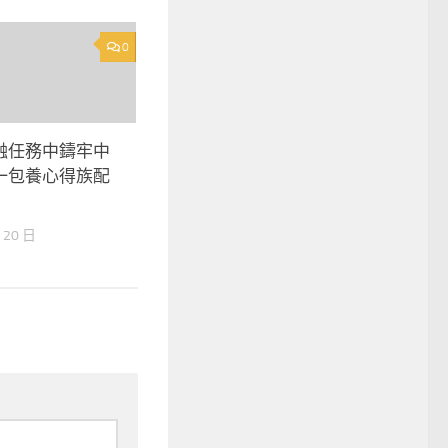
0
融任務中鑄牢中
一包養心得族配
 20 日