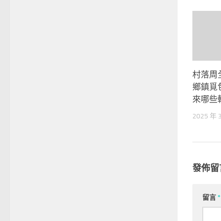
村落周
鄉鎮覓
來哪些
2025 年 
發佈留
留言
*