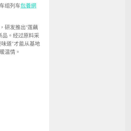
车组列车
包養網
，研发推出“莲藕
款新品。经过原料采
味道”才能从基地
暖温情。