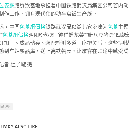
包養網
路餐饮基地承担着中国铁路武汉局集团公司管内动
制作工作，拥有现代化的动车盒饭生产线。
运，中国
包養網價格
铁路武汉局以湖北家乡味为
包養
主题
“
包養網價格
沔阳粉蒸肉”“钟祥蟠龙菜”“腊八豆猪蹄”四
饪加工、成品储存、装配检测多道工序把关后，这些“荆楚
输到车站餐品库，送上高铁餐桌，让旅客在归途中感受暖
记者 杜子璇 摄
db:标签]
 MAY ALSO LIKE...