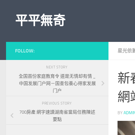
Skip to content
平平無奇
FOLLOW:
星光依
NEXT STORY
新
全国首份家庭教育令 道是无情却有情 _
中国发展门户网－国查包養心得家发展
门户
網
PREVIOUS STORY
700房產 網字速讀湖南省當局任務陳述
BY
ADMI
要點