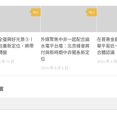
0
0
全復興好光景③丨
外媒聚焦中非一起配合論
在普惠金
包養新定位，將帶
水電平台壇：北京峰會將
華平易近
轉變
付與新時期中非關系新定
合體認識
位
3 月 12 日
2024 年 3 月
2024 年 9 月 5 日
言