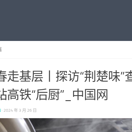
舊
春走基层丨探访“荆楚味”
站高铁“后厨”_中国网
N
·
2024 年 3 月 26 日