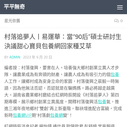
平平無奇
Skip to content
星光依舊
0
村落追夢人丨易運華：當“90后”碩士研討生
決議甜心寶貝包養網回家種艾草
BY
ADMIN
·
2023 年 9 月 20 日
編者按：村落復興，要害在人。培養強大鄉村創業立異人才步
隊，讓農業成為有奔頭的財產，讓農人成為有吸引力的個
包養
人工作，讓鄉村成為安身立命的家園，村落復興之裴毅一時無
語，因為他無法否認，否認就是在騙媽媽。路必將越走越廣
大。湖南省農業鄉村廳結合紅網時辰開設《村落追夢人》第四
期專欄，展示鄉村創業立異風度，開釋村落復興活
包養
氣，推
進三湘年夜地鄉村“雙創”再上新臺階，聯袂增進配合富饒，完成
新時
包養網VIP
期“村落劇
包養網
變”！
紅網時辰消息記者 楊怡晴 通信員 歐陽欽君 彭舒婷 常寧報道