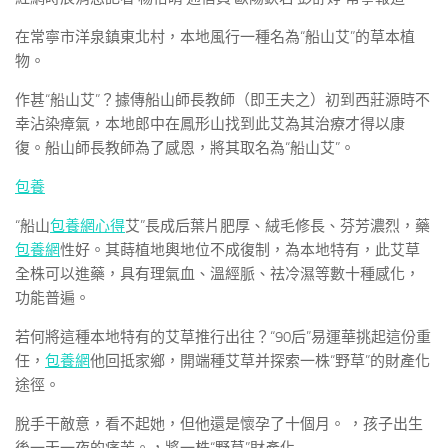
在常寧市洋泉鎮東北村，本地風行一種名為“船山艾”的草本植
物。
作甚“船山艾”？據傳船山師長教師（即王夫之）初到西莊源時不
幸沾染瘴氣，本地郎中在鳳形山找到此艾為其治療才得以康
復。船山師長教師為了感恩，將其取名為“船山艾”。
包養
“船山
包養網心得
艾”長成后葉片肥厚、絨毛修長、芬芳濃烈，藥
包養網
性好。其蒔植地輿地位不成復制，為本地特有，此艾草
全株可以進藥，具有理氣血、溫經脈、祛冷濕等數十種感化，
功能普遍。
若何將這種本地特有的艾草推行出往？“90后”易運華挑起這份重
任，
包養網
他回抵家鄉，開端種艾草并探索一株“野草”的財產化
途徑。
脫手干敵意，看不起她，但他還是懷孕了十個月。 ，孩子出生