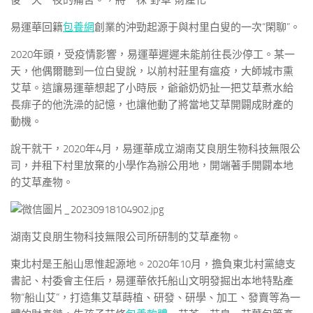
後一天一夜的痛苦。，將一株“野草”財產化
易運華回籍
包養網
創業的沖勁起源于與村里白叟的一次“閑聊”。
2020年頭，受疫情影響，易運華遲遲未能前往長沙停工。某一
天，他偶爾聽到一位白叟說，以前村莊里有瘟疫，大師城市熏
艾草。這讓易運華想起了小時辰，爺爺奶奶扯一把艾草煮水給
長痱子的他洗澡的記憶，也讓他動了將當地艾草開闢成財產的
動機。
說干就干，2020年4月，易運華成立湖南艾良朋生物科技無限公
司，并租下村里放棄的小學作為辦公用地，開端著手開闢本地
的艾草產物。
湖南艾良朋生物科技無限公司所研制的艾草產物。
東北村是王船山思惟起源地。2020年10月，擔負東北村黨總支
書記、村委會主任后，易運華依托船山文明發掘出本地特點產
物“船山艾”，打造集艾草蒔植、研發、研學、加工、發賣等為一