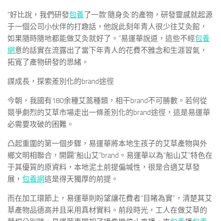
“好比說，我們研發
包養
了一款‘隨身灸’的產物，研發靈感就起源
于一個公司小伙伴的打趣話，他說此刻年青人很少往艾灸館，
如果隨時隨地都能做艾灸就好了。”易運華說道，這些不經
包養
網
意的話實在流露出了當下年青人的花費不雅念和生涯習氣，
拓寬了產物研發的思緒。
謀成長，探索差別化的brand途徑
今朝，我國有180余種艾蒿種類，相干brand不可勝數。若何從
競爭劇烈的艾草市場走出一條差別化的brand途徑，這是易運華
必需要攻破的困難。
凸起重圍的第一個步驟，易運華將本地生孩子的艾草產物與外
鄉文明相聯合，開闢“船山艾”brand。易運華以為“船山艾”特色在
于其優質的原資料，本地泥土前提偏堿性，很是合適艾草發
展，
包養網
這是得天獨厚的前提。
而在加工環節上，易運華則盼望讓花費者“目睹為實”，清楚其艾
草產物品德高并且采用真材實料。前段時光，工人在做艾草的