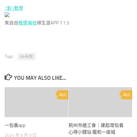
1對1教學
來自自
教學場地
得生涯APP 7.1.3
Tags:
[db:标签]
YOU MAY ALSO LIKE...
0
0
一包養app
荊州市總工會：建起尋包養
心得小驛站 暖和一座城
2024 年 8 月 9 日