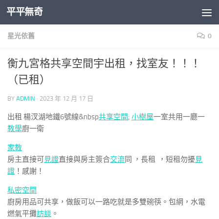
平平無奇
Skip to content
星光依舊
0
衡九宮格共享空間宇出租，找室友！！！
（已租）
BY
ADMIN
·
2023 年 12 月 17 日
出租 楊汊湖地鐵6號線&nbsp
共享空間
;
小樹屋
一室共用一廳一
教學
廚一衛
家教
房主直接可
見證
直接與房主簽合
交流
同 ，長租 ，短租勿擾
見
證
！感謝！
私密空間
廚房用品可共享，做飯可以一路吃就是多雙碗筷。包網，水電
燃氣平攤
訪談
。