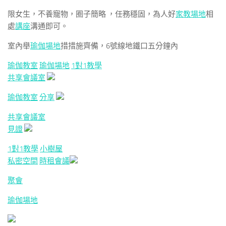
限女生，不養寵物，圈子簡略 ，任務穩固，為人好
家教場地
相
處
講座
溝通即可。
室內舉
瑜伽場地
措措施齊備，6號線地鐵口五分鐘內
瑜伽教室
瑜伽場地
1對1教學
共享會議室
瑜伽教室
分享
共享會議室
見證
1對1教學
小樹屋
私密空間
時租會議
聚會
瑜伽場地