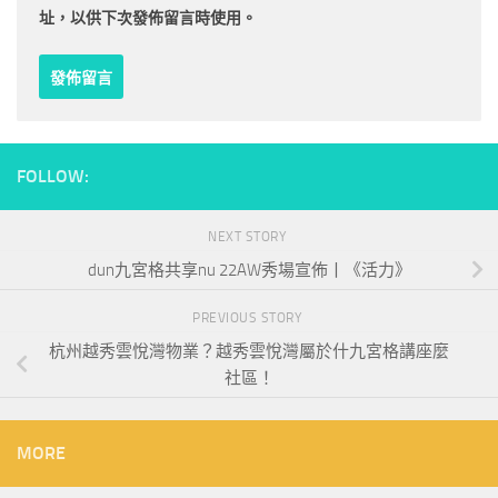
址，以供下次發佈留言時使用。
FOLLOW:
NEXT STORY
dun九宮格共享nu 22AW秀場宣佈丨《活力》
PREVIOUS STORY
杭州越秀雲悅灣物業？越秀雲悅灣屬於什九宮格講座麼
社區！
MORE