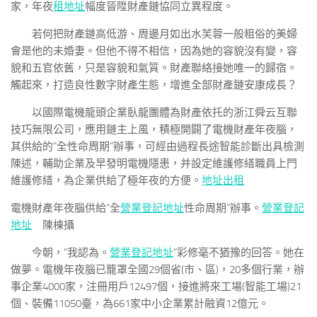
家，年夜
租地址
幅度晉陞財產鏈協同立異程度。
若何把財產鏈高低游、周邊月如出水芙蓉一般粗俗的美婦
會是他的未婚妻。但他不得不相信，因為她的容貌沒有變，容
貌和五官依舊，只是容貌和氣質。財產聯絡接她唯一的歸宿。
觸起來，打造良性數字財產生態，增進全部財產鏈安康成長？
以國際電機龍頭企業臥龍團體為財產依托的浙江舜云互聯
技巧無限公司，應用鏈主上風，積極開闢了電機財產年夜腦，
其供給的“全性命周期”辦事，可經由過程長途智能診斷出具檢測
陳述，輔助企業及早發明電機隱患，并設定維護修繕職員上門
維護修繕，為企業供給了極年夜的方便。
地址出租
電機財產年夜腦供給“全
營業登記地址
性命周期”辦事。
營業登記
地址
陳棟攝
今朝，“我認為。
營業登記地址
”彩修毫不猶豫的回答。她在
做夢。電機年夜腦已籠罩全國29個省(市、區)，20多個行業，辦
事企業4000家，注冊用戶12497個，接進將來工場(智能工場)21
個、裝備11050臺，為661家中小企業累計融資12億元。