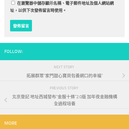
在
瀏覽器
中儲存顯示名稱、電子郵件地址及個人網站網
址，以供下次發佈留言時使用。
FOLLOW:
NEXT STORY
拓展群眾“家門甜心寶貝包養網口的幸福”
PREVIOUS STORY
北京登記 地址西城發布“金服十條”2.0版 加年夜金融機構
全過程培養
MORE