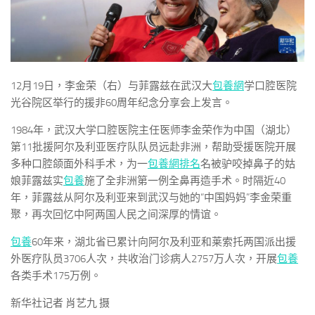
12月19日，李金荣（右）与菲露兹在武汉大
包養網
学口腔医院
光谷院区举行的援非60周年纪念分享会上发言。
1984年，武汉大学口腔医院主任医师李金荣作为中国（湖北）
第11批援阿尔及利亚医疗队队员远赴非洲，帮助受援医院开展
多种口腔颌面外科手术，为一
包養網排名
名被驴咬掉鼻子的姑
娘菲露兹实
包養
施了全非洲第一例全鼻再造手术。时隔近40
年，菲露兹从阿尔及利亚来到武汉与她的“中国妈妈”李金荣重
聚，再次回忆中阿两国人民之间深厚的情谊。
包養
60年来，湖北省已累计向阿尔及利亚和莱索托两国派出援
外医疗队员3706人次，共收治门诊病人2757万人次，开展
包養
各类手术175万例。
新华社记者 肖艺九 摄