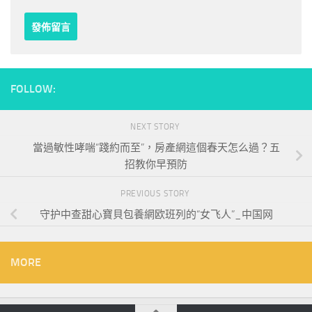
FOLLOW:
NEXT STORY
當過敏性哮喘“踐約而至”，房產網這個春天怎么過？五
招教你早預防
PREVIOUS STORY
守护中查甜心寶貝包養網欧班列的“女飞人”_中国网
MORE