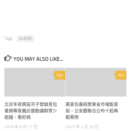
Tags:
[db:标签]
YOU MAY ALSO LIKE...
0
0
北京年夜興區宗子營鎮覓包
廣喜包養經歷東省市場監管
養網專家義診運動讓群眾少
局、公安廳聯合公布十起典
跑腿、看好病
範案例
2025 年 6 月 17 日
2025 年 4 月 26 日