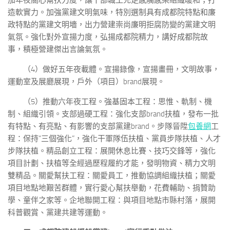
加年夜關心幫扶力度，讓干部職工充足感觸感染組織暖和；打
造軟實力。加強黨建文明氣味，特別選制具有成都院特點和廉
政特點的黨建文明墻，出力營建崇尚廉明拒腐防變的黨建文明
氣氛。強化對外宣揚力度，弘揚成都院精力，講好成都院故
事，積極營建傑出言論氣氛。
（4）做好五年夜載體。宣揚錄像，宣揚畫冊，文明故事，
運動室及展廳展現，戶外（項目）brand展現。
（5）推動六年夜工程。強基固本工程：思惟、軌制、機
制、組織引領。支部過硬工程：強化支部brand扶植，發布一批
有特點、有亮點、有影響的支部黨建brand。步隊晉陞
包養網
工
程：保持“三個強化”，強化干軍隊伍扶植、黨員步隊扶植、人才
步隊扶植。精品創立工程：展開休息比賽、技巧交鋒等，強化
項目計劃、扶植等全經過歷程履約才能，發明物資、精力文明
雙精品。關愛幫扶工程：關愛員工，推動協調組織扶植；關愛
項目地點地艱苦群體，實行愛心幫扶舉動，花費輔助、捐贊助
學、童伴之家等。企地聯開工程：與項目地點市縣村落，展開
科普觀賞、黨建共建等運動。