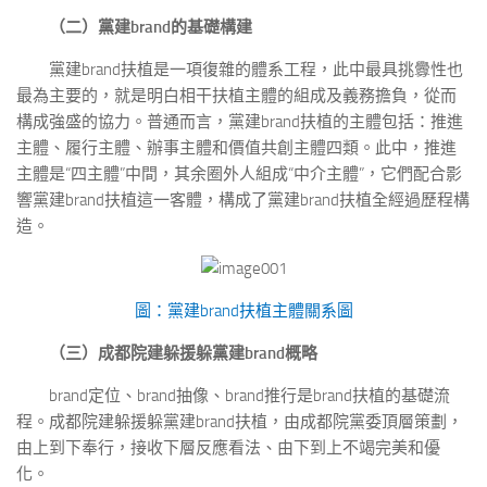
（二）黨建brand的基礎構建
黨建brand扶植是一項復雜的體系工程，此中最具挑釁性也
最為主要的，就是明白相干扶植主體的組成及義務擔負，從而
構成強盛的協力。普通而言，黨建brand扶植的主體包括：推進
主體、履行主體、辦事主體和價值共創主體四類。此中，推進
主體是“四主體”中間，其余圈外人組成“中介主體”，它們配合影
響黨建brand扶植這一客體，構成了黨建brand扶植全經過歷程構
造。
圖：黨建brand扶植主體關系圖
（三）成都院建躲援躲黨建brand概略
brand定位、brand抽像、brand推行是brand扶植的基礎流
程。成都院建躲援躲黨建brand扶植，由成都院黨委頂層策劃，
由上到下奉行，接收下層反應看法、由下到上不竭完美和優
化。