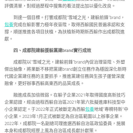
評價清單，對經過歷程中搜集的看法提出加以優化改良。
到達一個目標。打響成都院“雪域之光，建躲前鋒”brand，
包養
完成在躲影響力極年夜晉陞，取得西躲國民普遍承認和支
撐，順遂推進各項目扶植，為扶植新時期新西躲作出成都院進
獻。
四、成都院建躲援躲黨建brand實行成效
成都院以“雪域之光，建躲前鋒”brand內促治理晉陞、外塑
傑出抽像，將果斷不移把黨建brand創立任務作為穩固深化新時
代國企黨建任務的主要抓手，推進黨建任務與生孩子運營深度
融會，更好辦事西躲高東西的品質成長。
融進成長加倍微弱。在躲子企業2021年取得國度高新技巧
企業認證，經由過程西躲自治區2021年第六批擬進庫科技型中
小企業認定。于2022年正式被斷定為西躲
包養
地域“專精特新”中
小企業。2023年1月正式被斷定為自治區範圍以上辦事企業。
2022年，成都院一名副總司理進選西躲自治區政協委員，施展
本身和成都院經歷上風為自治區成長獻計獻策。