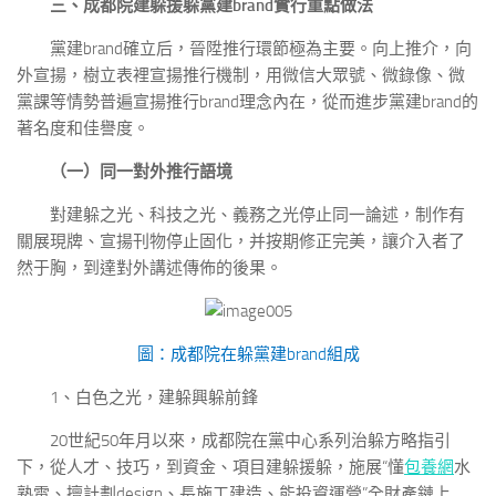
三、成都院建躲援躲黨建brand實行重點做法
黨建brand確立后，晉陞推行環節極為主要。向上推介，向
外宣揚，樹立表裡宣揚推行機制，用微信大眾號、微錄像、微
黨課等情勢普遍宣揚推行brand理念內在，從而進步黨建brand的
著名度和佳譽度。
（一）同一對外推行語境
對建躲之光、科技之光、義務之光停止同一論述，制作有
關展現牌、宣揚刊物停止固化，并按期修正完美，讓介入者了
然于胸，到達對外講述傳佈的後果。
圖：成都院在躲黨建brand組成
1、白色之光，建躲興躲前鋒
20世紀50年月以來，成都院在黨中心系列治躲方略指引
下，從人才、技巧，到資金、項目建躲援躲，施展“懂
包養網
水
熟電、擅計劃design、長施工建造、能投資運營”全財產鏈上