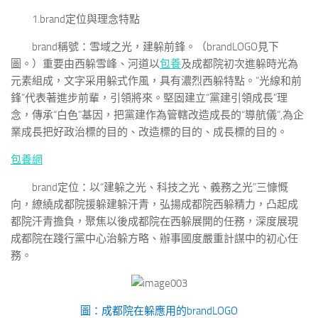
1.brand定位與理念特點
brand稱號：雪域之光，建躲前鋒。（brandLOGO見下
圖。
）
重要由西躲雪峰、河道以
包養
及成都院初次進躲時光為
元素組成，文字采用躲式作風，具有濃烈西躲特點。“光線和前
鋒”代表著進步前輩，引領將來。堅固建立“黨建引領成長”理
念，傳承“白色”基因，把黨建作為管轄改造成長的“導航儀”,為企
業成長把好政治標的目的、改造標的目的、成長標的目的。
包養網
brand定位：以“建躲之光、科技之光、義務之光”三慷慨
向，繚繞成都院援躲建躲汗青，弘揚成都院西躲精力，凸起成
都院汗青擔負，聚焦以後成都院在西躲展開的任務，深度展現
成都院在踐行黨中心治躲方略、辦事國度嚴重計謀中的初心任
務。
圖：成都院在躲應用的brandLOGO