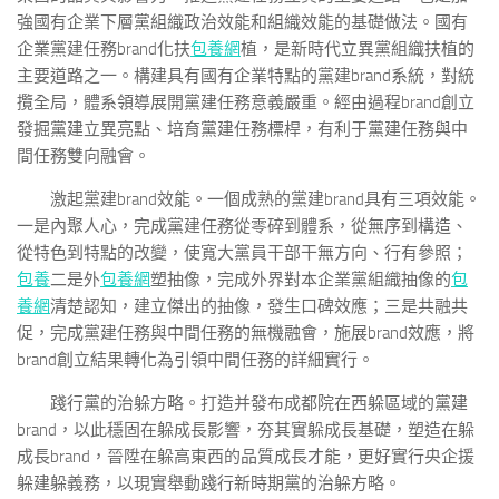
強國有企業下層黨組織政治效能和組織效能的基礎做法。國有
企業黨建任務brand化扶
包養網
植，是新時代立異黨組織扶植的
主要道路之一。構建具有國有企業特點的黨建brand系統，對統
攬全局，體系領導展開黨建任務意義嚴重。經由過程brand創立
發掘黨建立異亮點、培育黨建任務標桿，有利于黨建任務與中
間任務雙向融會。
激起黨建brand效能。一個成熟的黨建brand具有三項效能。
一是內聚人心，完成黨建任務從零碎到體系，從無序到構造、
從特色到特點的改變，使寬大黨員干部干無方向、行有參照；
包養
二是外
包養網
塑抽像，完成外界對本企業黨組織抽像的
包
養網
清楚認知，建立傑出的抽像，發生口碑效應；三是共融共
促，完成黨建任務與中間任務的無機融會，施展brand效應，將
brand創立結果轉化為引領中間任務的詳細實行。
踐行黨的治躲方略。打造并發布成都院在西躲區域的黨建
brand，以此穩固在躲成長影響，夯其實躲成長基礎，塑造在躲
成長brand，晉陞在躲高東西的品質成長才能，更好實行央企援
躲建躲義務，以現實舉動踐行新時期黨的治躲方略。