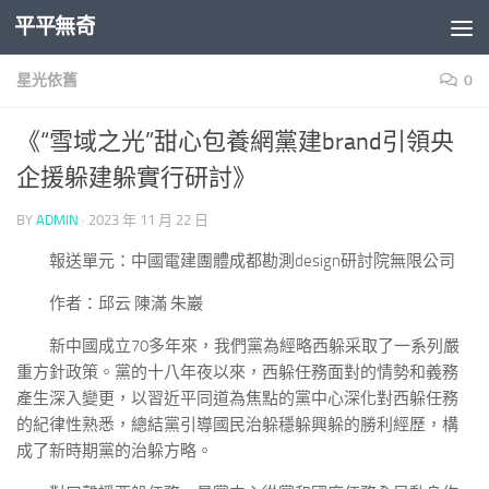
平平無奇
Skip to content
星光依舊
0
《“雪域之光”甜心包養網黨建brand引領央
企援躲建躲實行研討》
BY
ADMIN
·
2023 年 11 月 22 日
報送單元：中國電建團體成都勘測design研討院無限公司
作者：邱云 陳滿 朱巖
新中國成立70多年來，我們黨為經略西躲采取了一系列嚴
重方針政策。黨的十八年夜以來，西躲任務面對的情勢和義務
產生深入變更，以習近平同道為焦點的黨中心深化對西躲任務
的紀律性熟悉，總結黨引導國民治躲穩躲興躲的勝利經歷，構
成了新時期黨的治躲方略。