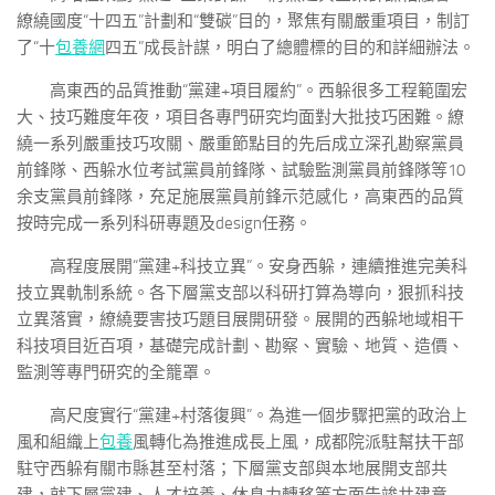
繚繞國度“十四五”計劃和“雙碳”目的，聚焦有關嚴重項目，制訂
了“十
包養網
四五”成長計謀，明白了總體標的目的和詳細辦法。
高東西的品質推動“黨建+項目履約”。西躲很多工程範圍宏
大、技巧難度年夜，項目各專門研究均面對大批技巧困難。繚
繞一系列嚴重技巧攻關、嚴重節點目的先后成立深孔勘察黨員
前鋒隊、西躲水位考試黨員前鋒隊、試驗監測黨員前鋒隊等10
余支黨員前鋒隊，充足施展黨員前鋒示范感化，高東西的品質
按時完成一系列科研專題及design任務。
高程度展開“黨建+科技立異”。安身西躲，連續推進完美科
技立異軌制系統。各下層黨支部以科研打算為導向，狠抓科技
立異落實，繚繞要害技巧題目展開研發。展開的西躲地域相干
科技項目近百項，基礎完成計劃、勘察、實驗、地質、造價、
監測等專門研究的全籠罩。
高尺度實行“黨建+村落復興”。為進一個步驟把黨的政治上
風和組織上
包養
風轉化為推進成長上風，成都院派駐幫扶干部
駐守西躲有關市縣甚至村落；下層黨支部與本地展開支部共