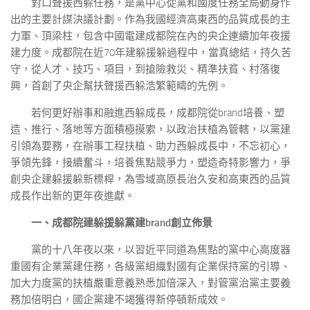
對口聲援西躲任務，是黨中心從黨和國度任務全局動身作
出的主要計謀決議計劃。作為我國經濟高東西的品質成長的主
力軍、頂梁柱，包含中國電建成都院在內的央企連續加年夜援
建力度。成都院在近70年建躲援躲過程中，當真總結，持久苦
守，從人才、技巧、項目，到搶險救災、精準扶貧、村落復
興，首創了央企幫扶聲援西躲浩繁範疇的先例。
若何更好辦事和融進西躲成長，成都院從brand培養、塑
造、推行、落地等方面積極摸索，以政治扶植為管轄，以黨建
引領為要務，在辦事工程扶植、助力西躲成長中，不忘初心，
爭領先鋒，接續奮斗，培養焦點競爭力，塑造奇特影響力，爭
創央企建躲援躲新標桿，為雪域高原長治久安和高東西的品質
成長作出新的更年夜進獻。
一、成都院建躲援躲黨建brand創立佈景
黨的十八年夜以來，以習近平同道為焦點的黨中心高度器
重國有企業黨建任務，各級黨組織對國有企業保持黨的引導、
加大力度黨的扶植嚴重意義熟悉加倍深入，對管黨治黨主要義
務加倍明白，國企黨建不竭獲得新停頓新成效。