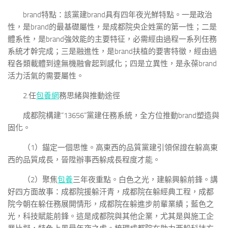
brand特點：該黨建brand具有四年夜光鮮特點。一是政治
性，是brand的最基礎屬性，是成都院央企姓黨的第一性；二是
體系性，是brand強效能的主要特征，必需經由過程一系列任務
系統才幹完成；三是融進性，是brand扶植的要害特徵，經由過
程各類載體到達無機融會起到感化；四是立異性，是永葆brand
活力活氣的需要屬性。
2.任
包養網
務思緒與推動途徑
成都院構建“13656”黨建任務系統，全方位推動brand塑造與
固化。
（1）錨定一個思惟。高東西的品質黨建引領保證在躲高東
西的品質成長，晉陞辦事西躲成長程度才能。
（2）聚焦
包養
三年夜重點。白色之光，建躲興躲前鋒。講
好四方面故事：成都院援躲汗青，成都院在躲經典工程，成都
院今朝在躲任務展開情形，成都院在躲進步前輩業績；藍色之
光，科技賦能前鋒。這是成都院與其他企業，尤其是與施工企