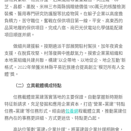
芝、昌都、墨脫、米林三市兩縣捐贈總價值180萬元的核酸檢測
裝備、醫用專門研究防護服等抗疫物質。在躲子企業以高度擔
負精力，苦守職位，奮戰在保供項目第一線，平安、高東西的
品質地履約保供項目，完成八宿、崗巴光伏電站化學儲能配建
項目順遂并網。
做細共建援躲。按期遴派干部展開駐村幫扶，加年夜資金
支援，在脫貧攻堅、村落復興中進獻氣力。摸索企業黨組織和
本地黨組織共建共聯，構建“以企帶地、以地促企、地企互動”新
格式。2022年榮獲米林縣平易近族連合提高創立“模范所有人全
體”獎。
（二）立異載體構成特點
任務載體是黨建落實落地的主要保證。自動掌握新時期新
特征新請求，充足發掘和應用企業資本，打造“營業+黨建”“特點
任務+黨建”等任務形式。經由過
包養網
程載體立異，推動黨建任
務內在的事務更詳細、方式更迷信、特點更凸起。
高站位策劃“黨建+企業計謀”。將黨建與企業計謀相融會，