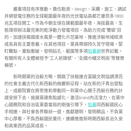
嚴重項目有序推動。擔任勘測、design、采購、施工、調試
并網發電任務的全球範圍最年夜的光伏電站昌都芒康昂多1800
兆瓦項目開工。作為今朝全球在建範圍最年夜、海拔最高、生
態環保辦法最完美的乾淨動力發電項目，為助力完成“雙碳”目
的，加速扶植國度水風景一體化示范基地、推進涉躲地域經濟
成長具有主要意義。在其他項目，黨員帶頭持久苦守現場，緊
盯難點，重點衝破，發明鉆孔、範圍等多項
包養網
世界記載。
有關所有人全體被授予“工人前鋒號”、“全國巾幗文明崗”等聲譽
稱號。
新時期黨的治躲方略，開啟了扶植連合富饒文明協調漂亮
的社會主義古代化新西躲的絢麗新征程。站在新的汗青出發點
上，成都院實在將思惟和舉動同一到黨中心關于西躲任務的計
謀安排下去，施展黨建焦點感化，激活brand內活潑力，在黨中
心國務院和自治區黨委當局的剛強引導下，
包養
同西躲國民心
手相連，與社會各界聯袂一道，進獻聰明，發明精品，不負黨
中心厚看，不負西躲國民重托，連續推進新時期西躲長治久安
和高東西的品質成長。