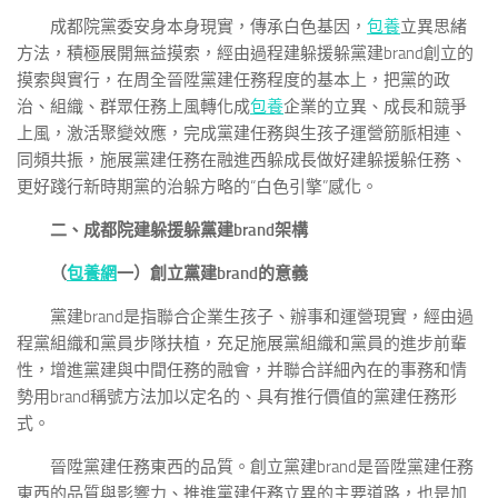
成都院黨委安身本身現實，傳承白色基因，
包養
立異思緒
方法，積極展開無益摸索，經由過程建躲援躲黨建brand創立的
摸索與實行，在周全晉陞黨建任務程度的基本上，把黨的政
治、組織、群眾任務上風轉化成
包養
企業的立異、成長和競爭
上風，激活聚變效應，完成黨建任務與生孩子運營筋脈相連、
同頻共振，施展黨建任務在融進西躲成長做好建躲援躲任務、
更好踐行新時期黨的治躲方略的“白色引擎”感化。
二、成都院建躲援躲黨建brand架構
（
包養網
一）創立黨建brand的意義
黨建brand是指聯合企業生孩子、辦事和運營現實，經由過
程黨組織和黨員步隊扶植，充足施展黨組織和黨員的進步前輩
性，增進黨建與中間任務的融會，并聯合詳細內在的事務和情
勢用brand稱號方法加以定名的、具有推行價值的黨建任務形
式。
晉陞黨建任務東西的品質。創立黨建brand是晉陞黨建任務
東西的品質與影響力、推進黨建任務立異的主要道路，也是加