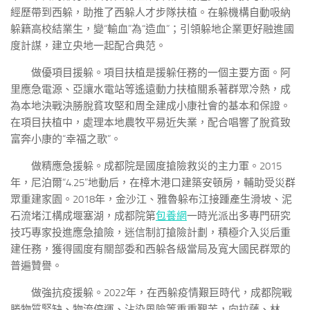
經歷帶到西躲，助推了西躲人才步隊扶植。在躲機構自動吸納
躲籍高校結業生，變“輸血”為“造血”；引領躲地企業更好融進國
度計謀，建立央地一起配合典范。
做優項目援躲。項目扶植是援躲任務的一個主要方面。阿
里應急電源、亞讓水電站等遙遠動力扶植關系著群眾冷熱，成
為本地決戰決勝脫貧攻堅和周全建成小康社會的基本和保證。
在項目扶植中，處理本地農牧平易近失業，配合唱響了脫貧致
富奔小康的“幸福之歌”。
做精應急援躲。成都院是國度搶險救災的主力軍。2015
年，尼泊爾“4.25”地動后，在樟木港口建築安頓房，輔助受災群
眾重建家園。2018年，金沙江、雅魯躲布江接踵產生滑坡、泥
石流堵江構成堰塞湖，成都院第
包養網
一時光派出多專門研究
技巧專家投進應急搶險，迷信制訂搶險計劃，積極介入災后重
建任務，獲得國度有關部委和西躲各級當局及寬大國民群眾的
普遍贊譽。
做強抗疫援躲。2022年，在西躲疫情艱巨時代，成都院戰
勝物質緊缺、物流停運、沾染風險等重重艱苦，向拉薩、林