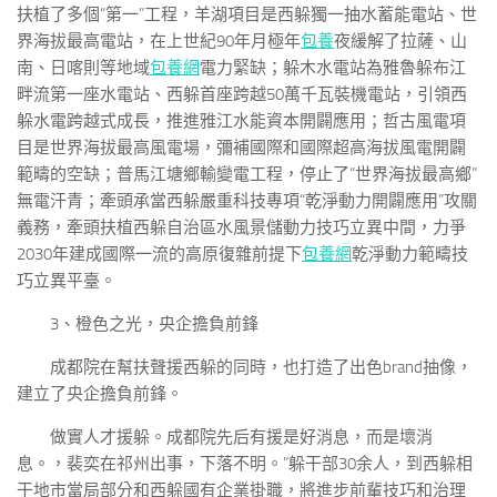
扶植了多個“第一”工程，羊湖項目是西躲獨一抽水蓄能電站、世
界海拔最高電站，在上世紀90年月極年
包養
夜緩解了拉薩、山
南、日喀則等地域
包養網
電力緊缺；躲木水電站為雅魯躲布江
畔流第一座水電站、西躲首座跨越50萬千瓦裝機電站，引領西
躲水電跨越式成長，推進雅江水能資本開闢應用；哲古風電項
目是世界海拔最高風電場，彌補國際和國際超高海拔風電開闢
範疇的空缺；普馬江塘鄉輸變電工程，停止了“世界海拔最高鄉”
無電汗青；牽頭承當西躲嚴重科技專項“乾淨動力開闢應用”攻關
義務，牽頭扶植西躲自治區水風景儲動力技巧立異中間，力爭
2030年建成國際一流的高原復雜前提下
包養網
乾淨動力範疇技
巧立異平臺。
3、橙色之光，央企擔負前鋒
成都院在幫扶聲援西躲的同時，也打造了出色brand抽像，
建立了央企擔負前鋒。
做實人才援躲。成都院先后有援是好消息，而是壞消
息。，裴奕在祁州出事，下落不明。”躲干部30余人，到西躲相
干地市當局部分和西躲國有企業掛職，將進步前輩技巧和治理