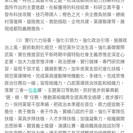
業比擬，特色上風最年夜之處。梳理成都院在助力西躲科技方
面所作出的主要進獻，在躲獲得的科技結果、科研立異平臺，
發布科技攻關、技巧帶頭人；橙色之光，央企擔負前鋒。繚繞
村落復興、搶險救災、救助捐助、企地共建、黨建聯建等，展
現成都院義務擔負。
（3）實行六力培養。強化引領力。強化政治引領、施展政
治上風，狠抓軌制化規范，規范黨外交治生涯。強化基礎實際
武裝，實在推進習近平新時期中國特點社會主義思惟走深走心
走實。加大力度思惟淬煉、政治歷練、實行錘煉、專門研究練
習，晉陞干部才能；擴展影響力。加年夜黨支部尺度化扶植，
規范黨建陣地，完成黨員運動陣地機動化、多樣化，完成思惟
政治任務在一線；晉陞組織力。凸起黨建政治效能和組織力，
落實“三會一
包養
課”、主題黨日等軌制，抓好進步前輩典範
“選、樹、學”任務，推動黨組織周全提高周全過硬；進步履行
力。保持黨管干部準繩，把政治本準擺在首位，鼎力提拔敢于
擔任、勇于擔負、善于作為、實績凸起的干部。強化干軍隊伍
扶植、黨員步隊扶植、人才步隊扶植；加強凝集力。組織展開
志愿辦事、觀賞義士陵寢、演講比賽、離崗職員座說話別等，