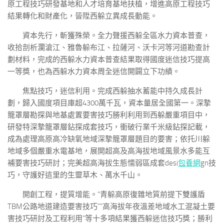
原工程技巧研發基地和人才培育基地扶植，增進高原工程技巧
結果轉化和財產化，晉陞西躲立異成長動能。
資本先行，斬獲殊榮。全力聲援西躲全區水力資本普查，
收拾剖析瀾滄江、雅魯躲布江、拉薩河、沃卡河等河道勘查計
劃材料，完成的西躲水力資本普查結果取得國度迷信技巧提高
一等獎，也為西躲水力資本周全迷信開闢立下功績。
焦點技巧，迷信利用。完成西躲抽水蓄能中持久成長計
劃，歸入國度項目庫超4300萬千瓦，資本量居全國第一。深摯
籠罩層勘探與地基處置要害技巧勝利利用到西躲嚴重項目中，
研發特深摯籠罩層鉆探成套技巧，衝破行業千米級鉆探記載，
成為處理高原高冷缺氧地域深摯籠罩層題目的要害；依托川躲
地域多個嚴重水電基地，展開超高及高海拔地域風景水多能互
補要害技巧研討；完美超高海拔生態懦弱區成套desi
包養網
gn技
巧，守護好這里的生靈草木、萬水千山。
開創工程，提質增能。“青躲高原復雜地質前提下雙護盾
TBM公路地道建造要害技巧”“高海拔年夜溫差地域水工混凝土要
害技巧研討及工程利用”等十多項結果獲西躲迷信技巧獎；勝利