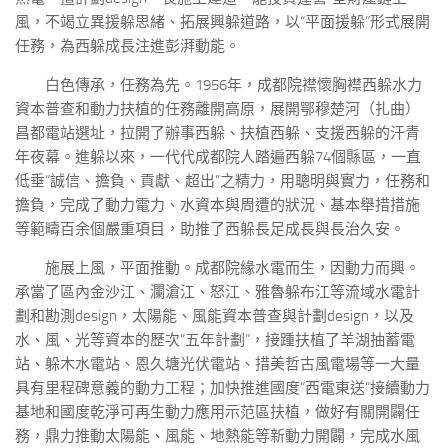
風，不竭立異援躲思緒、拓展興躲道路，以“平面援躲”形式展開
任務，為西躲成長注進彭湃動能。
白色傳承，任務為先。1956年，成都院襟懷胸襟西躲水力
資本普查和動力扶植的任務離開高原，展開鄂穆楚河（扎曲）
昌都電站選址，拉開了辦事西躲、扶植西躲、支援西躲的汗青
年夜幕。進躲以來，一代代成都院人踏遍西躲74個縣區，一直
低垂“誠信、擔負、貢獻、超出”之精力，用聰明與實力，任務和
擔負，完成了動力電力、水資本與周遭的狀況、基本舉措措施
等範疇百余個嚴重項目，助推了西躲長足成長與長治久安。
施展上風，平面推動。成都院緣水電而生，因動力而興。
承當了區內金沙江、瀾滄江、怒江、雅魯躲布江等流域水電計
劃和勘測design，太陽能、風能資本普查與計劃design，以及
水、風、光等資本的歷次“五年計劃”，接踵扶植了羊湖抽蓄電
站、躲木水電站、恩久塘光伏電站、措美哲古風電場等一大量
具有里程碑意義的動力工程；加快推進國度“西電東送”接續動力
基地和國度乾淨可再生動力應用示范區扶植，做好有關開闢任
務，鼎力推動太陽能、風能、地熱能等新動力開闢，完成水風