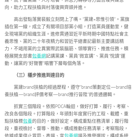
建，就下層黨建、人才培養、休息力轉移等方面告竣共建意
向，助力工程扶植與村落復興齊頭并進。
高出發點落實裴毅立刻閉上了嘴。“黨建+思惟引領”。黨旗
插在第一線，成立了有關項目部黨小組，打造黨員運動室，健
全現場黨的組織生涯。進修貫通習近平新時期中國特點社會主
義思惟、黨的二十年夜精力和習近平總書記最新主要講話精
力，不竭用黨的立異實際武裝腦筋、領導實行、推進任務。積
極展開支部書
包養網
記講黨課、黨員“微宣講”、黨員“悅讀”運
動，讓黨的“好聲響”唱響下層每個角落。
（三）穩步推進到達目的
黨建brand扶植的經過歷程，遵守“brand策劃定位—brand培
養扶植—brand評價考察—brand推行晉陞”的普通邏輯。
抓實三個階段。依照PDCA輪迴，做好打算、履行、考察、
改良各個階段。打算階段，年頭對年度實行的工程、載體、重
點扶植標
包養
的目的，做好設定，構成重點任務清單；履行階
段，重視檢討、督導、推動，構成推動任務清單；考察階段，
依據成果停止賞罰、表揚、宣
包養網
揚及推舉選拔，構成系統