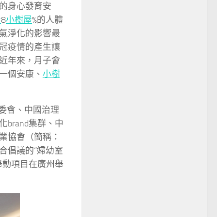
的身心發育安
屋
8
小樹屋
%的人體
氣淨化的影響最
冠疫情的產生讓
近年來，月子會
一個安康、
小樹
委會、中國治理
rand集群、中
業協會（簡稱：
合倡議的“婦幼室
舉動項目在廣州舉