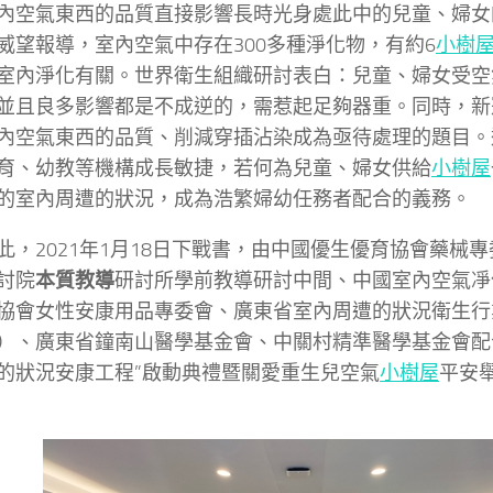
氣東西的品質直接影響長時光身處此中的兒童、婦女
威望報導，室內空氣中存在300多種淨化物，有約6
小樹
室內淨化有關。世界衛生組織研討表白：兒童、婦女受空
並且良多影響都是不成逆的，需惹起足夠器重。同時，新
內空氣東西的品質、削減穿插沾染成為亟待處理的題目。
育、幼教等機構成長敏捷，若何為兒童、婦女供給
小樹屋
的室內周遭的狀況，成為浩繁婦幼任務者配合的義務。
2021年1月18日下戰書，由中國優生優育協會藥械專
討院
本質教導
研討所學前教導研討中間、中國室內空氣凈化b
協會女性安康用品專委會、廣東省室內周遭的狀況衛生行
）、廣東省鐘南山醫學基金會、中關村精準醫學基金會配
的狀況安康工程”啟動典禮暨關愛重生兒空氣
小樹屋
平安