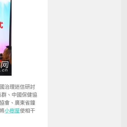
國治理迷信研討
集群、中國保健協
協會、廣東省鐘
將
小樹屋
使相干