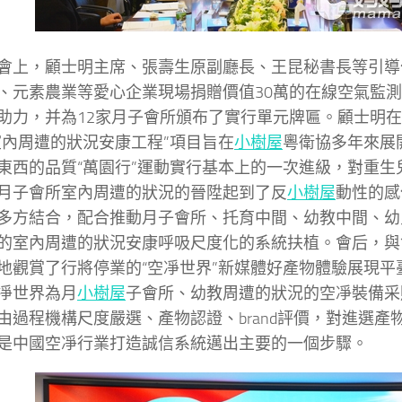
，顧士明主席、張壽生原副廳長、王昆秘書長等引導
y伴、元素農業等愛心企業現場捐贈價值30萬的在線空氣監
助力，并為12家月子會所頒布了實行單元牌匾。顧士明
室內周遭的狀況安康工程”項目旨在
小樹屋
粵衛協多年來展
東西的品質“萬園行”運動實行基本上的一次進級，對重生
月子會所室內周遭的狀況的晉陞起到了反
小樹屋
動性的感
多方結合，配合推動月子會所、托育中間、幼教中間、幼
的室內周遭的狀況安康呼吸尺度化的系統扶植。會后，與
地觀賞了行將停業的“空凈世界”新媒體好產物體驗展現平
凈世界為月
小樹屋
子會所、幼教周遭的狀況的空凈裝備采
由過程機構尺度嚴選、產物認證、brand評價，對進選產
是中國空凈行業打造誠信系統邁出主要的一個步驟。