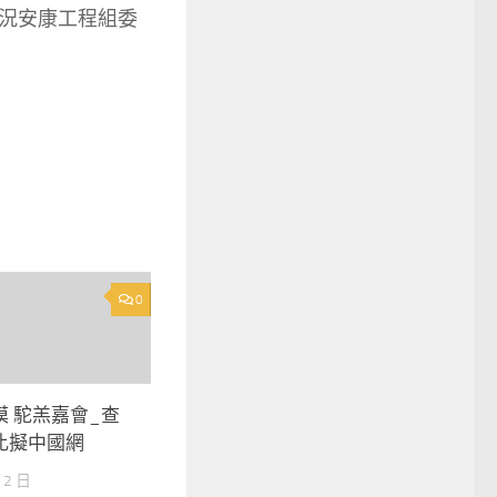
況安康工程組委
0
 駝羔嘉會_查
比擬中國網
 2 日