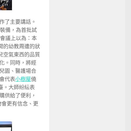
作了主要講話。
測裝備，為首批試
在會議上以為：本
開的幼教周遭的狀
兒空氣東西的品質
化。同時，將經
兒園、醫護場合
會代表
小樹屋
僥
臺。大師紛紜表
購供給了便利，
物會更有信念、更