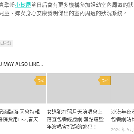
摯盼
小樹屋
望日后會有更多機構參加婦幼室內周遭的狀
兒童、婦女身心安康發明傑出的室內周遭的狀況系統。
db:标签]
 MAY ALSO LIKE...
0
0
記面臨面·兩會特輯
女逃犯在蒲月天演唱會上
沙漠年夜漠
醫院費用#32;春天
落查包養經歷網 盤點這些
包養網站
年演唱會抓過的逃犯！
2024 年 9 月