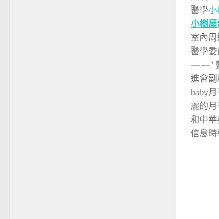
醫學
小
小樹屋
室內周
醫學委
——”
進會副
bab
麗的月
和中華
信息時