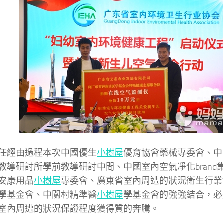
經由過程本次中國優生
小樹屋
優育協會藥械專委會、中
教導研討所學前教導研討中間、中國室內空氣凈化brand
安康用品
小樹屋
專委會、廣東省室內周遭的狀況衛生行業
學基金會、中關村精準醫
小樹屋
學基金會的強強結合，必
室內周遭的狀況保證程度獲得質的奔騰。