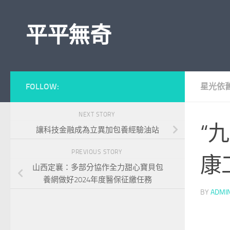
Skip to content
平平無奇
FOLLOW:
星光依
NEXT STORY
“
讓科技金融成為立異加包養經驗油站
PREVIOUS STORY
康
山西定襄：多部分協作全力甜心寶貝包
養網做好2024年度醫保征繳任務
BY
ADMI