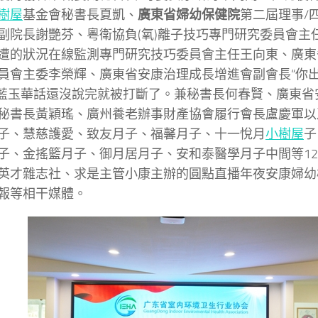
樹屋
基金會秘書長夏凱、
廣東省婦幼保健院
第二屆理事/
副院長謝艷芬、粵衛協負(氧)離子技巧專門研究委員會主
遭的狀況在線監測專門研究技巧委員會主任王向東、廣東
員會主委李榮輝、廣東省安康治理成長增進會副會長“你
 藍玉華話還沒說完就被打斷了。兼秘書長何春賢、廣東省
秘書長黃穎瑤、廣州養老辦事財產協會履行會長盧慶軍以
y月子、慧慈護愛、致友月子、福馨月子、十一悅月
小樹屋
子
子、金搖籃月子、御月居月子、安和泰醫學月子中間等1
英才雜志社、求是主管小康主辦的圓點直播年夜安康婦幼
報等相干媒體。