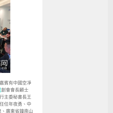
嘉賓有中國空凈
屋
創會會長顧士
行主委秘書長王
任任年夜勇、中
偉、廣東省鐘南山