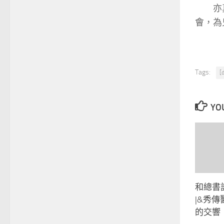
亦真
會，為
Tags:
[
YOU
和總書
|&秀傳
的交響