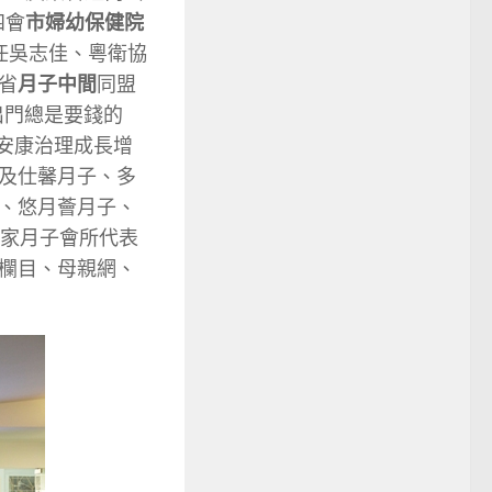
四會
市婦幼保健院
任吳志佳、粵衛協
省
月子中間
同盟
出門總是要錢的
安康治理成長增
及仕馨月子、多
、悠月薈月子、
2家月子會所代表
欄目、母親網、