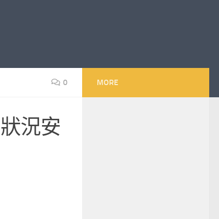
0
MORE
的狀況安