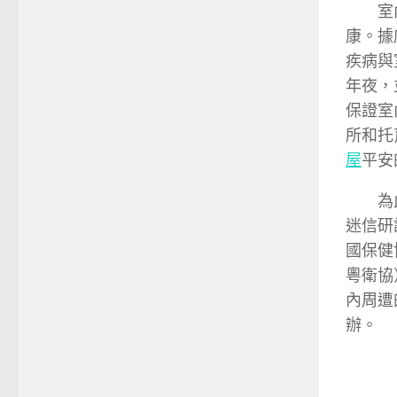
室內空
康。據
疾病與
年夜，
保證室
所和托
屋
平安
為此，
迷信研
國保健
粵衛協
內周遭
辦。