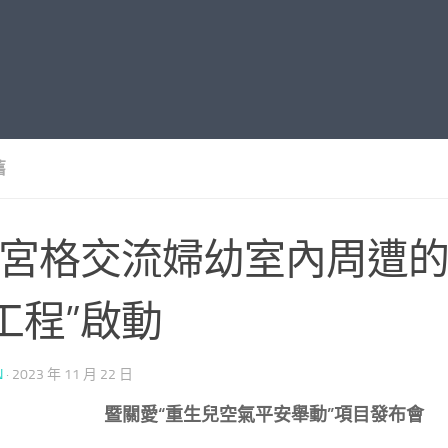
舊
九宮格交流婦幼室內周遭
工程”啟動
N
·
2023 年 11 月 22 日
暨關愛“
重生兒
空氣平安舉動”項目發布會