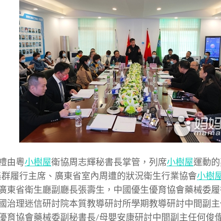
由粵
小樹屋
衛協周志輝秘書長掌管，列席
小樹屋
運動的
nd集群履行主席、廣東省室內周遭的狀況衛生行業協會
小樹
廣東省衛生廳副廳長張壽生，中國優生優育協會藥械委履
國治理迷信研討院本質教導研討所學期教導研討中間副主
優育協會藥械委副秘書長/母嬰安康研討中間副主任何俊