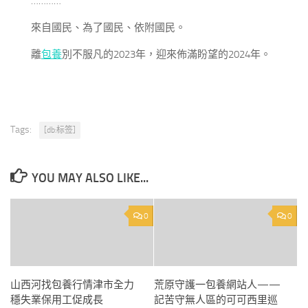
…………
來自國民、為了國民、依附國民。
離
包養
別不服凡的2023年，迎來佈滿盼望的2024年。
Tags:
[db:标签]
YOU MAY ALSO LIKE...
0
0
山西河找包養行情津市全力
荒原守護一包養網站人——
穩失業保用工促成長
記苦守無人區的可可西里巡