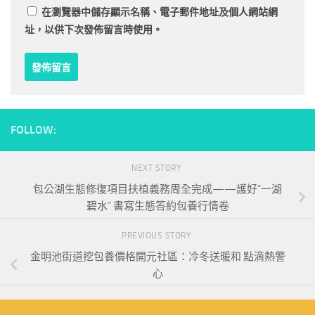
在
瀏覽器
中儲存顯示名稱、電子郵件地址及個人網站網
址，以供下次發佈留言時使用。
FOLLOW:
NEXT STORY
包公湖生態修復項目扶植義務周全完成——護好“一湖
碧水” 書寫生態答約包養行情卷
PREVIOUS STORY
金明池街道挖包養價格開元社區：冷冬送暖和 點滴熱警
心