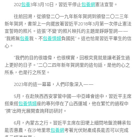
202
包養
3年3月10日，習近平停止
包養網
憲法宣誓。
往前回溯，從頒發二〇一九年新年賀詞到頒發二〇二三年
新年賀詞，書架上一向擺放著習近平2018年3月第一次停止憲法
宣誓時的照片。這張“不變”的照片映托的主題是錚錚誓詞——
“我將無
包養
我、不
包養情婦
負國民”。這也恰是習近平畢生的信
心。
“我們的目的很雄偉，也很樸實，回根究竟就是讓老蒼生過
上更好的日子。”二〇二四年新年賀詞里的這句話，是他的心之
所系，也是行之所至。
2023年的這一幕幕，人們印象深入——
5月，在赴陜西西安掌管中國—中亞峰會途中，習近平主席
搭乘搭
包養情婦
座的專列停在了山西運城，他在繁忙的過程中
“擠”出時光展開查詢拜訪研討。
6月，內蒙古之行。習近平主席在田埂上細問地盤流轉承包
能否惠農，在沙地里思
包養網
考著光伏財產成長能否可以完成