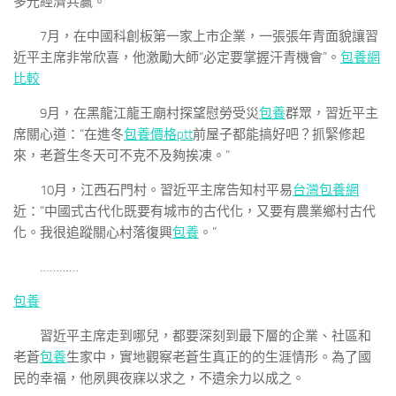
多元經濟共贏。
7月，在中國科創板第一家上市企業，一張張年青面貌讓習
近平主席非常欣喜，他激勵大師“必定要掌握汗青機會”。
包養網
比較
9月，在黑龍江龍王廟村探望慰勞受災
包養
群眾，習近平主
席關心道：“在進冬
包養價格ptt
前屋子都能搞好吧？抓緊修起
來，老蒼生冬天可不克不及夠挨凍。”
10月，江西石門村。習近平主席告知村平易
台灣包養網
近：“中國式古代化既要有城市的古代化，又要有農業鄉村古代
化。我很追蹤關心村落復興
包養
。”
…………
包養
習近平主席走到哪兒，都要深刻到最下層的企業、社區和
老蒼
包養
生家中，實地觀察老蒼生真正的的生涯情形。為了國
民的幸福，他夙興夜寐以求之，不遺余力以成之。