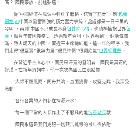
嗎？”國民豪放、前途弘遠。
從“中國經濟在風波中強壯了體格、結實了筋骨”，到“
包養
價格ptt
中國以發奮圖強的精力奮力攀緣，處處都是一日千里的
發明”，再到“中國不只成長本身
包養網心得
，也積極擁抱世界
包
養
，擔負年夜國義務”……透過新年賀詞，世界看到“一個活氣滿
滿、熱火朝天的中國”。習近平主席總結道，這一年的程序，我
們走得“很堅實”“很無力量”“很見神情”“很顯底氣”
包養網推薦
。
在習近平主席心中，國民是汗青的發明者，國民是真正的
好漢。在新年賀詞中，他一次次為國民由衷點贊——
“大師不懼風雨、同舟共濟，直面挑釁、攻堅克難，我深受
激動”
“各行各業的人們都在揮灑汗水”
“每一個平常的人都作出了不服凡的進
包養站長
獻”
“國民永遠是我們克服一切艱苦挑釁的最年夜依附”