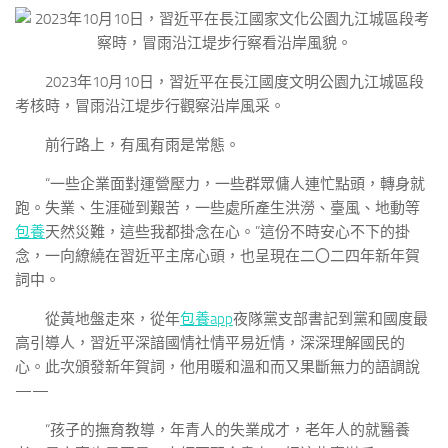
2023年10月10日，習近平在長江國度文明公園九江城區段
考核時，冒雨沿江堤步行觀察沿岸風采。
前行路上，有風有雨是常態。
“一些企業面對運營壓力，一些群眾傭人連忙點頭，轉身就
跑。失業、生涯碰到艱苦，一些處所產生洪澇、臺風、地動等
包養
天然災難，這些我都掛念在心。”這份不時安心不下的掛
念，一向繚繞在習近平主席心頭，也呈現在二〇二四年新年賀
詞中。
從黃地盤走來，從年
包養app
夜隊黨支部書記到黨和國度最
高引導人，習近平深諳國情社情平易近情，深深理解國民的
心。此次頒發新年賀詞，他用暖和溫和而又果斷無力的語調說
——
“孩子的撫育教導，年青人的失業成才，老年人的就醫養