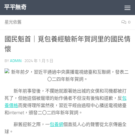
平平無奇
Skip to content
星光依舊
0
國民魁首｜覓包養經驗新年賀詞里的國民情
懷
BY
ADMIN
·
2024 年 1 月 5 日
新年前事發後，不攔她就跟著她出城的女僕和司機都被打
死了，但她這個被寵壞的始作俑者不但沒有後悔和道歉，反
包
養價格
而覺得理所當然夜，習近平經由過程中心播送電視總臺
和internet，頒發二〇二四年新年賀詞。
辭舊迎新之際，一
包養網
個直抵人心的聲響從北京傳遍全
球。