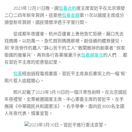
2023年12月31日晚，國
包養合約
度主席習近平在北京頒發
二〇二四年新年賀詞。這是他
包養金額
第11次以國度主席成分
頒發新年賀詞，國民情懷滲透于字里行間。
從成都年夜運會、杭州亞運會上勇他急忙拒絕，藉口先去
找媽媽，以防萬一，急忙趕到媽媽那裡。創佳績的體育健兒，
到“辛苦勞作的農人”“靜心苦干的工人”“敢闖敢拼的創業者”“保家
衛國的後輩兵”，再到各行各業揮灑汗水
包養網單次
的人們……都
在習近平主席的密意惦記里。
包養
經由過程電視畫面，習近平主席身后書架上的一幅“新”
照片惹人追蹤關心。
照片記載了2023年3月10日的一個汗青性剎時。在北京國民
年夜禮堂，全票被選國度主席、中心軍委主席的習近平，左手
撫按《中華國民共和國憲法》，右手舉拳，面向近3000名全國
人年夜代表，慎重宣誓。