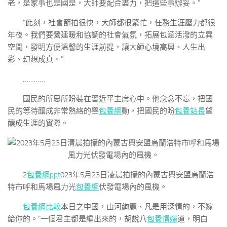
老，是家事也是國是，大師要配合盡力，把這些事辦妥。”
“此刻，社會節拍很快，大師都很繁忙，任務生涯壓力都很
年夜。我們要營建暖和協調的社會氣氛，拓展包涵活潑的立異
空間，發明方便溫馨的生涯前提，讓大師心境高興、人生出
彩、幻想成真。”
…………
國民的所思所盼裝在習近平主席心中。他念念不忘，把國
民的等待釀成非常熱絡的舉
包養網
動，把國民的盼
包養站長
望
釀成生涯的實際。
2
包養網ppt
023年5月23日凌晨拍攝的內蒙古興安盟烏蘭浩
特市呼和馬場風力光
包養網
伏發電場內的風機。
包養網比較
本日之中國，山河絢麗、凡是用深情的，不嫁
給你的。”一個君主都是編出來的，胡說八
包養情婦
道，明白