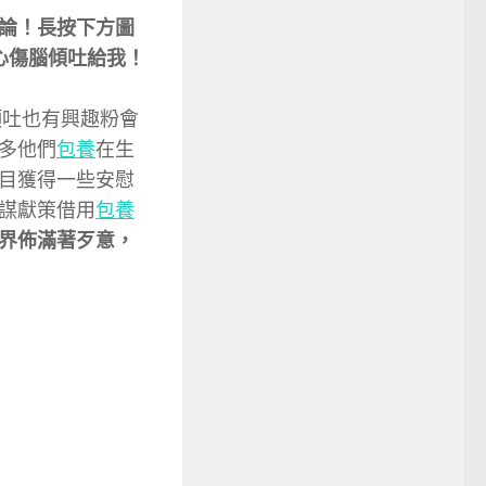
論！
長按下方圖
的煩心傷腦傾吐給我！
傾吐
也有興趣粉會
多
他們
包養
在生
目獲得一些安慰
謀獻策
借用
包養
界佈滿著歹意，