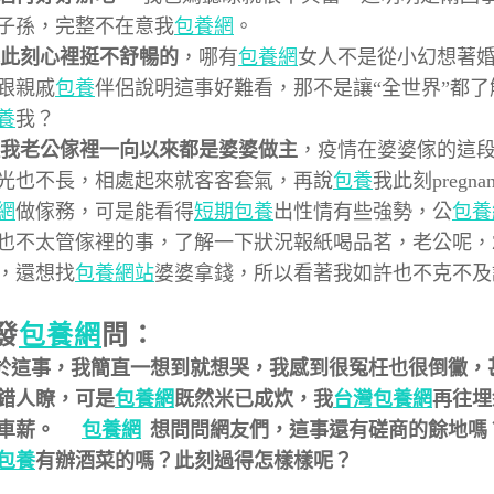
子孫，完整不在意我
包養網
。
此刻心裡挺不舒暢的
，哪有
包養網
女人不是從小幻想著
跟親戚
包養
伴侶說明這事好難看，那不是讓“全世界”都
養
我？
我老公傢裡一向以來都是婆婆做主
，疫情在婆婆傢的這
光也不長，相處起來就客客套氣，再說
包養
我此刻pregn
網
做傢務，可是能看得
短期包養
出性情有些強勢，
公
包養
也不太管傢裡的事，了解一下狀況報紙喝品茗，老公呢，
，還想找
包養網站
婆婆拿錢，所以看著我如許也不克不及
發
包養網
問：
事，我簡直一想到就想哭，我感到很冤枉也很倒黴，
錯人瞭，可是
包養網
既然米已成炊，我
台灣包養網
再往埋
車薪。
包養網
想問問網友們，這事還有磋商的餘地嗎
包養
有辦酒菜的嗎？此刻過得怎樣樣呢？