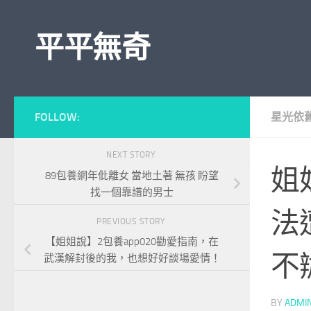
Skip to content
平平無奇
FOLLOW:
星光依
NEXT STORY
姐
89包養網年仳離女 當地土著 無孩 盼望
找一個靠譜的男士
法
PREVIOUS STORY
【姐姐說】2包養app020勸愛指南，在
不
武漢解封後的我，也想好好談場愛情！
BY
ADMI