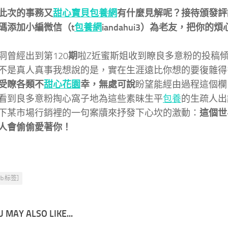
此次的事務又
甜心寶貝包養網
有什麼見解呢？接待頒發評
碼添加小編微信（t
包養網
iandahui3）為老友，把你
洞曾經出到第120
期
啦
Z近蜜斯姐收到瞭良多意粉的投稿
不是真人真事
我想說的是，實在生涯遠比你想的要復雜得
受瞭各類不
甜心花園
幸，無處可說
盼望能經由過程這個欄
看到良多意粉掏心窩子地為這些素昧生平
包養
的生疏人出
下某市場行銷裡的一句案牘來抒發下心坎的激動：
這個世
人會偷偷愛著你！
db:标签]
 MAY ALSO LIKE...