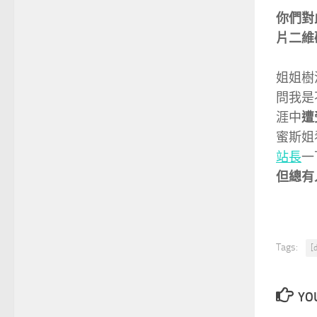
你們對
片二維
姐姐樹
問我是
涯中
遭
蜜斯姐
站長
一
但總有
Tags:
[
YOU