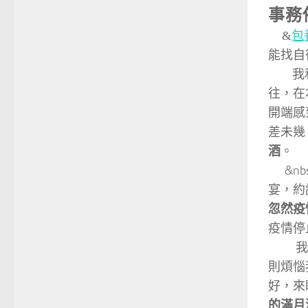
事務
&
包
能找自
我和老
往，在
開端感
差未幾
酒
。
&nbs
宴，約
忽然疫
疫情停
我爸
則煩惱
好，來
的滿月