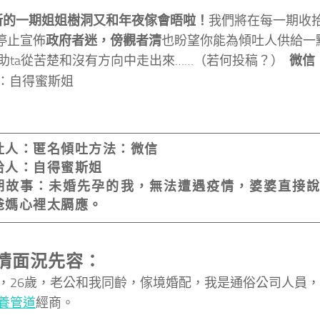
Z新的一期姐姐樹洞又和年夜傢會晤啦！
我們將在每一期收
停止宣佈
政府者迷，傍觀者清
也盼望你能為傾吐人供給一
助ta從苦楚和沒有方向中走出來……
（若何投稿？）
微信
：自得蜜斯姐
吐人：匿名
傾吐方法：微信
拾人：自得蜜斯姐
期故事：未婚先孕的我，無法遭遇疫情，婆婆直接
爸媽心裡太膈應。
情面況先容：
6歲，老公和我同齡，傢境婚配，我是通俗公司人員，
養管道
經商。