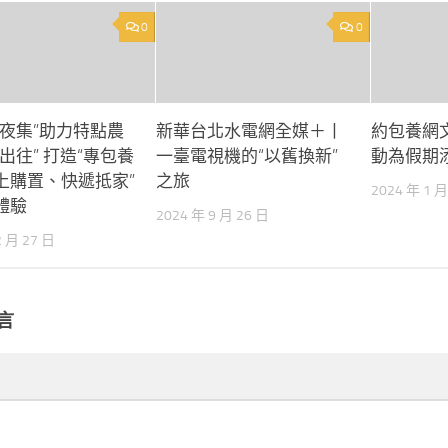
0
0
年夜集”助力特點農
新華台北水電網全媒＋丨
約包養網
出往” 打造“專包養
一臺電視機的“以舊換新”
動為假期
上購置、快遞抵家”
之旅
2024 年 1 月
體驗
2024 年 9 月 26 日
2 月 27 日
言