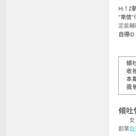
Hi！
“來信”
定能輔
自得ID
傾
收
本
我
傾吐
女，2
創業
包