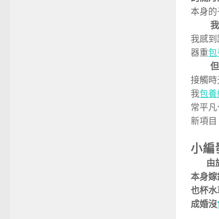
本身的
我
我感到
器重
包
但
接觸時
我
包養
常平凡
新項目
小編
由於這
本身嫁
也杯水
成婚沒