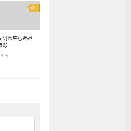
0
文明惠平易近運
添彩
 5 日