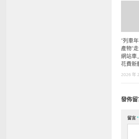
“列車
產物“走
網站車
花費新
2026 年 
發佈留
留言
*