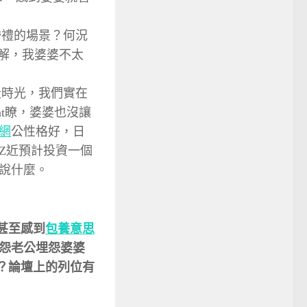
婚禮的場景？何況
了解，我婆婆不太
段時光，我們實在
ant瞭，婆婆也沒讓
網
公性格好，日
Z近預計投資一個
說什麼。
甚至感到
包養意思
怨老公埋怨婆婆
？論壇上的列位有