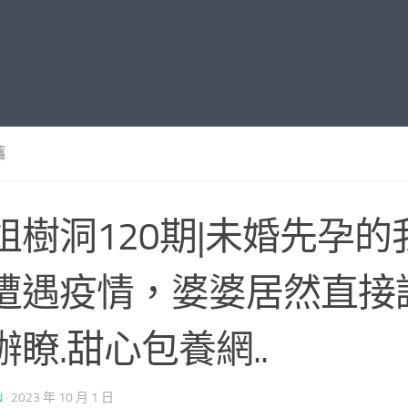
舊
姐樹洞120期|未婚先孕的
遭遇疫情，婆婆居然直接
辦瞭.甜心包養網..
N
·
2023 年 10 月 1 日