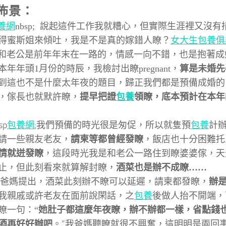
佈景：
養網
nbsp; 說起這件工作我就糟心，但實際生涯裡又沒
得蜜斯姐來傾吐，我是不是真的嫁錯人瞭？
女大生包養俱
公是前年年末在一路的，情感一向不錯，也是抱著成
本年年頭1月份的時辰，我檢討出瞭pregnant，
算是未婚先
到這也不是什麼太年夜的題目，歸正我們都是預備成婚的
，傢長也就默許瞭，
提早把證
包養
領瞭，底本預計在本年
p
包養網
;我們預備的時光很是匆促，所以就隻預
包養
計
請一些親友老友，
請柬等都曾經發瞭
，飯店也十分困難托
情就迸發瞭
，這段時光我是和老公一路住到瞭婆婆傢，
天
止，但此刻看來就算解封瞭，
酒菜也是辦不成瞭……
媽提出，酒菜此刻辦不瞭可以延遲，請柬都發瞭，
辦
我親戚或許老友在面前說閑話，之
包養
後做人抬不開端，
她肚子都這麼年夜瞭，辦不辦都一樣，省點錢
瞭一句：“
酒再好好辦吧
。”
我爸媽聽瞭就很不興奮，這明明是兩回