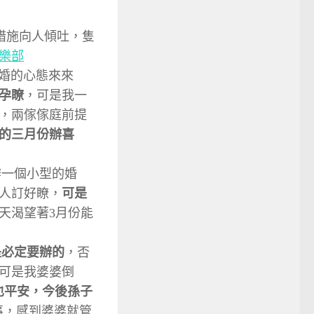
有措施向人傾吐，隻
樂部
婚的心態來來
孕瞭
，可是我一
，兩傢傢庭前提
的三月份辦喜
辦一個小型的婚
人訂好瞭，
可是
天渴望著3月份能
是必定要辦的
，否
可是我婆婆倒
也平安，今後孫子
事，感到婆婆就管