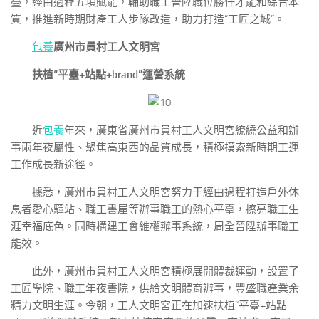
臺，經由過程五項賦能，輔助職工晉陞職位勝任才能和綜合本
質，推進新時期財產工人步隊改造，助力打造“工匠之城”。
包養
廣州市員村工人文明宮
扶植“平臺+站點+brand”運營系統
近
包養
年來，廣東省廣州市員村工人文明宮繚繞公益和辦
事兩年夜屬性、聚焦高東西的品質成長，積極摸索新時期工運
工作成長新途徑。
據悉，廣州市員村工人文明宮努力于經由過程打造戶外休
息者愛心驛站、職工書屋等辦事職工的熱心平臺，擦亮職工生
涯幸福底色。同時構建工會維權辦事系統，周全晉陞辦事職工
能效。
此外，廣州市員村工人文明宮積極展開體裁運動，設置了
工匠學院、職工年夜書院，供給文明體育辦事，豐盛職產業余
精力文明生涯。今朝，工人文明宮正在加速扶植“平臺+站點