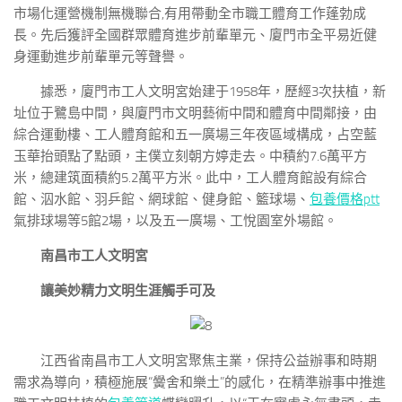
市場化運營機制無機聯合,有用帶動全市職工體育工作蓬勃成
長。先后獲評全國群眾體育進步前輩單元、廈門市全平易近健
身運動進步前輩單元等聲譽。
據悉，廈門市工人文明宮始建于1958年，歷經3次扶植，新
址位于鷺島中間，與廈門市文明藝術中間和體育中間鄰接，由
綜合運動樓、工人體育館和五一廣場三年夜區域構成，占空藍
玉華抬頭點了點頭，主僕立刻朝方婷走去。中積約7.6萬平方
米，總建筑面積約5.2萬平方米。此中，工人體育館設有綜合
館、泅水館、羽乒館、網球館、健身館、籃球場、
包養價格ptt
氣排球場等5館2場，以及五一廣場、工悅園室外場館。
南昌市工人文明宮
讓美妙精力文明生涯觸手可及
江西省南昌市工人文明宮聚焦主業，保持公益辦事和時期
需求為導向，積極施展“黌舍和樂土”的感化，在精準辦事中推進