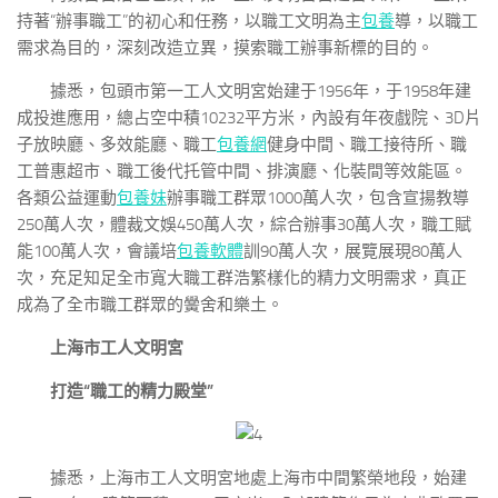
持著“辦事職工”的初心和任務，以職工文明為主
包養
導，以職工
需求為目的，深刻改造立異，摸索職工辦事新標的目的。
據悉，包頭市第一工人文明宮始建于1956年，于1958年建
成投進應用，總占空中積10232平方米，內設有年夜戲院、3D片
子放映廳、多效能廳、職工
包養網
健身中間、職工接待所、職
工普惠超市、職工後代托管中間、排演廳、化裝間等效能區。
各類公益運動
包養妹
辦事職工群眾1000萬人次，包含宣揚教導
250萬人次，體裁文娛450萬人次，綜合辦事30萬人次，職工賦
能100萬人次，會議培
包養軟體
訓90萬人次，展覽展現80萬人
次，充足知足全市寬大職工群浩繁樣化的精力文明需求，真正
成為了全市職工群眾的黌舍和樂土。
上海市工人文明宮
打造“職工的精力殿堂”
據悉，上海市工人文明宮地處上海市中間繁榮地段，始建