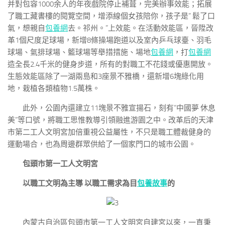
并對包容1000余人的年夜戲院停止補葺，完美辦事效能；拓展
了職工藏書樓的閱覽空間，增添線個女孩陪你，孩子是” 鬆了口
氣，想親自
包養網
去。祁州。”上效能。在活動效能區，晉陞改
革1個尺度足球場，新增8條操場跑道以及室內乒乓球臺、羽毛
球場、氣排球場、籃球場等舉措措施、場地
包養網
，打
包養網
造全長2.4千米的健身步道，所有的對職工不花錢或優惠開放。
生態效能區除了一湖兩島和3座景不雅橋，還新增6塊綠化用
地，栽植各類植物1.5萬株。
此外，公園內還建立11塊景不雅宣揚石，刻有“中國夢 休息
美”等口號，將職工思惟教導引領融進游園之中。改革后的天津
市第二工人文明宮加倍重視公益屬性，不只是職工體裁健身的
運動場合，也為周邊群眾供給了一個家門口的城市公園。
包頭市第一工人文明宮
以職工文明為主導 以職工需求為目
包養故事
的
內蒙古自治區包頭市第一工人文明宮自建宮以來，一直秉