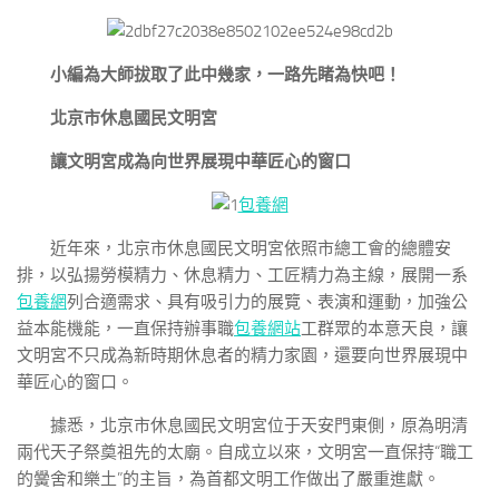
小編為大師拔取了此中幾家，
一路先睹為快吧！
北京市休息國民文明宮
讓文明宮成為向世界展現中華匠心的窗口
包養網
近年來，北京市休息國民文明宮依照市總工會的總體安
排，以弘揚勞模精力、休息精力、工匠精力為主線，展開一系
包養網
列合適需求、具有吸引力的展覽、表演和運動，加強公
益本能機能，一直保持辦事職
包養網站
工群眾的本意天良，讓
文明宮不只成為新時期休息者的精力家園，還要向世界展現中
華匠心的窗口。
據悉，北京市休息國民文明宮位于天安門東側，原為明清
兩代天子祭奠祖先的太廟。自成立以來，文明宮一直保持“職工
的黌舍和樂土”的主旨，為首都文明工作做出了嚴重進獻。