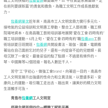
職工文明扶植的
包養管道
蝶變躍升，以“干在實處永無盡頭，走
在前列要謀新篇”的勇氣和擔負，為職工文明工作成長進獻氣
力。
包養網單次
近年來，南昌市工人文明宮鼎力實行多元化、
接地氣的公益培訓和文明惠工舉動，整合工人藝術團、職工棋
院場地資本，在南昌職工藝術培訓基地展開“愛在工會·四時有約”
職工培訓運動。6月上旬，“愛在工會·四時有約”職
包養app
工藝
術培訓夏日班開班，
包養網
共開設書法、瑜伽、國畫、電鋼看
著站在自己面前乞討的兒子，還有一向從容不迫的兒媳婦，裴
母沉默了一會兒，最後妥協的點了點頭，不過是有條件的。
琴、中國舞等42個班級，報名人數近千人。
苦守“工”字初心，做強工會brand。向著這一目的，南昌市
工人文明宮展示出強盛的性命力和立異活氣，以豐盛多彩、安
康向上的運動，吸引職工走出去、融出來，讓美妙的精力文明
生涯觸手可及。
青島市
包養網
工人文明宮
搭建全國首個四位一體職工賦能平臺