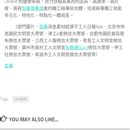
+brand”的運營系統，努力扶植高東西的品質、高請求、高尺
度、高程
包養俱樂部
度的職工辦事綜合體，完成辦事職工效能
多元化、特性化、特點化一體成長。
（部門圖片、
包養
消息素材起源于工人日報App、北京市休
息國民文明宮大眾號、津工e家微信大眾號、合肥市國民當局發
布微信大眾號、江西工人報微信大眾號、青島工人文明宮微信
大眾號、廣州市員村工人文明宮
包養網dcard
微信大眾號、申工
社微信大眾號、寧波市工人文明宮微信大眾號等）
包養
Tags:
[db:标签]
YOU MAY ALSO LIKE...