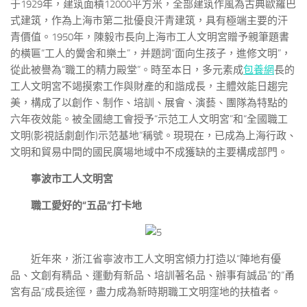
于1929年，建筑面積12000平方米，全部建筑作風為古典歐羅巴
式建筑，作為上海市第二批優良汗青建筑，具有極端主要的汗
青價值。1950年，陳毅市長向上海市工人文明宮贈予親筆題書
的橫匾“工人的黌舍和樂土”，并題詞“面向生孩子，進修文明”，
從此被譽為“職工的精力殿堂”。時至本日，多元素成
包養網
長的
工人文明宮不竭摸索工作與財產的和諧成長，主體效能日趨完
美，構成了以創作、制作、培訓、展會、演藝、團隊為特點的
六年夜效能。被全國總工會授予“示范工人文明宮”和“全國職工
文明(影視話劇創作)示范基地”稱號。現現在，已成為上海行政、
文明和貿易中間的國民廣場地域中不成獲缺的主要構成部門。
寧波市工人文明宮
職工愛好的“五品”打卡地
近年來，浙江省寧波市工人文明宮傾力打造以“陣地有優
品、文創有精品、運動有新品、培訓著名品、辦事有誠品”的“甬
宮有品”成長途徑，盡力成為新時期職工文明窪地的扶植者。