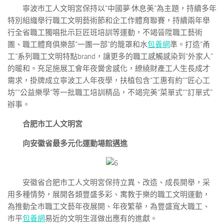
寧波市工人文明宮保持以“中國夢·休息美”為主題，持續多年
特別組織舉行職工文明藝術節和企工作體育聯賽，持續兩年舉
行全省職工獨唱批示巨匠班培訓等運動，不竭晉陞職工藝術
團、職工體育俱樂部“一團一部”的籠罩和水
包養網
準。打造“甬
工”系列職工文明特點brand，讓更多的職工感觸感染到“外家人”
的暖和。充足施展工會年夜黌舍感化，繚繞財產工人生長成才
需求，掛牌成立寧波工人年夜學，扶植包含“工惠有約”“匠心工
坊”“公益樂學”等一批職工培訓精品，不竭完美“菜單式”“訂單式”
辦事。
合肥市工人文明宮
向安徽省最多元化運動場館邁進
安徽省合肥市工人文明宮保持立異、改造、成長開舉，采
用多種情勢，展開各類豐盛多彩、寓教于樂的職工文明運動，
為推動全市職工文藝年夜展開、年夜繁華，為豐盛寬大職工、
市平
包養網
易近的文明生涯做出應有的進獻。