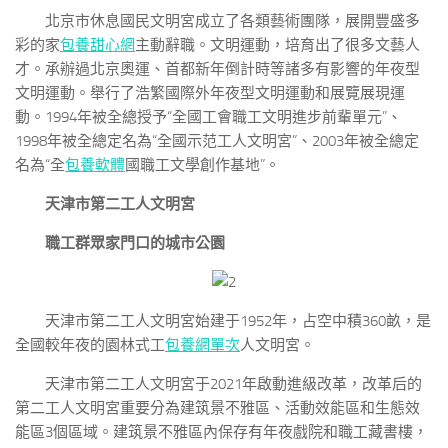
北京市休息國民文明宮成立了各類藝術團隊，展開豐盛多
彩的家
包養甜心網
主動辭職。文明運動，培育出了很多文藝人
才。承辦過北京奧運、首都新年倒計時等諸多有影響的年夜型
文明運動。舉行了浩繁國際外年夜型文明運動和展覽展現運
動。1994年被全總授予“全國工會職工文明進步前輩單元”、
1998年被全總定名為“全國示范工人文明宮”、2003年被全總定
名為“全
包養軟體
國職工文學創作基地”。
天津市第二工人文明宮
職工群眾家門口的城市公園
天津市第二工人文明宮始建于1952年，占空中積360畝，是
全國較年夜的園林式工
包養網單次
人文明宮。
天津市第二工人文明宮于2021年啟動進級改革，改革后的
第二工人文明宮重要分為建筑景不雅區、活動效能區和生態效
能區3個區域。建筑景不雅區內保存有年夜戲院和職工藏書樓，