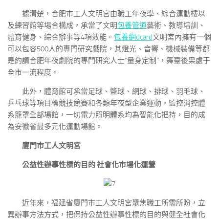
據清楚，合肥市工人文明宮由職工年夜學、綜合運動樓以
及練習館等場合構成，承當了文明
包養管道
藝術、教導培訓、
體育健身、綜合辦事等4項效能。
包養網dcard
文明宮內擁有一個
可以包容500人的專門研究戲院，其燈光、音響、機械裝備等都
是約請合肥年夜劇院的專門研究人士“量身定制”，舞臺後果處于
全市一流程度。
此外，體育館可承當足球、籃球、網球、排球、羽毛球、
乒乓球等項目標競技競賽和各類年夜型企業運動，監控消控體
系籠罩全部場館，一切電力照明體系均為智能化把持，目的成
為安徽省最多元化運動場館。
廈門市工人文明宮
公益性辦事性標的目的 社會化市場化運營
近年來，福建省廈門市工人文明宮聚焦職工所需所盼，立
異辦事方法方式，把保持公益性辦事性標的目的與健全社會化