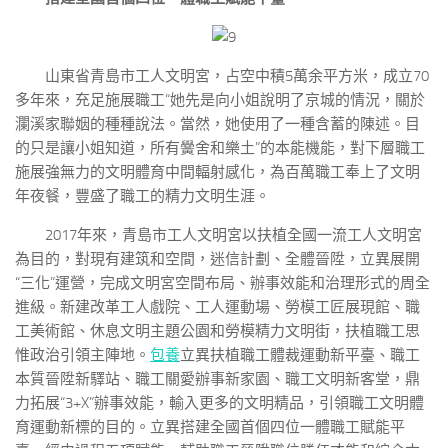
山東省青島市工人文明宮，占空中積5萬余平方米，成立70
多年來，充足施展職工“她先是向小姐說明了京城的情況，關於
瀾溪家聯姻的種種說法。當然，她使用了一種含蓄的陳述。目
的只是讓小姐知道，所有黌舍和樂土”的本能機能，對下層職工
施展強無力的文明體育中間輻射感化，為百萬職工奉上了文明
年夜餐，豐盛了職工的精力文明生涯。
2017年來，青島市工人文明宮以扶植全國一流工人文明宮
為目的，對現有建筑和空間，迷信計劃、全體晉陞，立異展開
“三化”運營，完成文明宮空間布局、辦事效能和治理形式的周全
進級。新建改革工人戲院、工人運動場、勞模工匠展現館、職
工美術館、休息文明主題公園和勞模精力文明街，扶植職工思
惟政治引領主陣地。
包養
立異扶植職工體裁運動新平臺、職工
本質晉陞新驛站、職工關愛辦事新家園、職工文明新客堂，鼎
力拓展“3+X”辦事效能，輸入更多的文明精品，引領職工文明體
育運動新標的目的。立異搭建全國首個四位一體職工賦能平