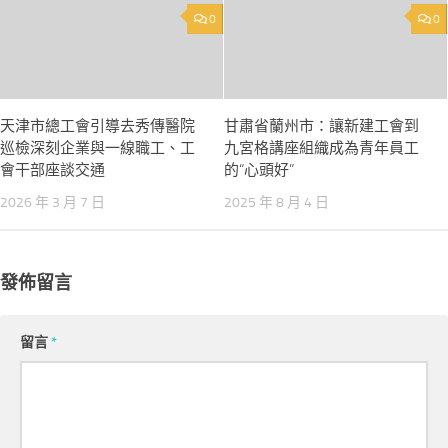
0
0
天津市總工會引導去秀傳醫院
甘肅省蘭州市：讓新建工會到
巡檢深刻企業與一線職工、工
九宮格講座組織成為青年員工
會干部座談交通
的“心頭好”
2026 年 3 月 7 日
2025 年 8 月 4 日
發佈留言
留言
*