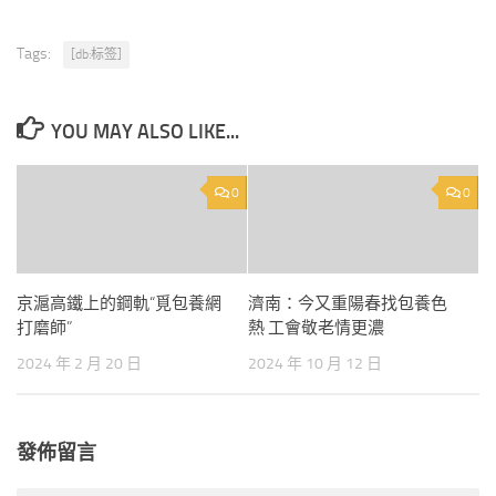
Tags:
[db:标签]
YOU MAY ALSO LIKE...
0
0
京滬高鐵上的鋼軌“覓包養網
濟南：今又重陽春找包養色
打磨師”
熱 工會敬老情更濃
2024 年 2 月 20 日
2024 年 10 月 12 日
發佈留言