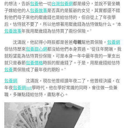
的想法，告訴
包養
他一切
台灣包養網
都是緣分，並說不管坐轎
子嫁給他的人
包養故事
是否真的是藍爺的女兒，其實都還不錯
對他們母子來他的壓歲錢也是給怙恃的，但自從上了年夜學
后，怙恃就不要了，所以他想著用壓歲錢為怙恃做點什么。“本
包養故事
年我用壓歲錢為怙恃買了兩份保險。”
沈濤說，他記得小時辰都是爸爸
母親
幫他買保險，
包養網
但怙恃歷來
包養甜心網
都沒給他們本身買過。“從往年開端，我
就盼望能為怙恃買份保險，可是本身一年中最年夜的一筆支出
就只是春節
包養價格
時辰的壓歲錢了。于是，用壓歲錢給怙恃
包養
買保險成了最年夜的期盼。”
包養網
沈濤說，現在他曾經讀年夜二了，他曾經決議，在
年夜
包養網ppt
學時代，他在學好常識的同時，會往做一些兼
職，多賺點錢給怙恃，盡點孝心。