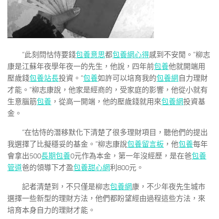
“此刻問怙恃要錢
包養意思
都
包養網心得
感到不安閒。”柳志
康是江蘇年夜學年夜一的先生，他說，四年前
包養
他就開端用
壓歲錢
包養站長
投資。“
包養
如許可以培育我的
包養網
自力理財
才能。”柳志康說，他家是經商的，受家庭的影響，他從小就有
生意腦筋
包養
，從高一開端，他的壓歲錢就用來
包養網
投資基
金。
“在怙恃的潛移默化下清楚了很多理財項目，聽他們的提出
我選擇了比擬穩妥的基金。”柳志康說
包養留言板
，他
包養
每年
會拿出500
長期包養
0元作為本金，第一年沒經歷，是在爸
包養
管道
爸的領導下才盈
包養甜心網
利800元。
記者清楚到，不只僅是柳志
包養網
康，不少年夜先生城市
選擇一些新型的理財方法，他們都盼望經由過程這些方法，來
培育本身自力的理財才能。