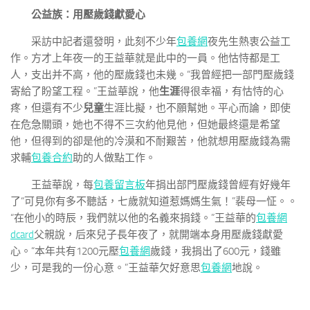
公益族：用壓歲錢獻愛心
采訪中記者還發明，此刻不少年
包養網
夜先生熱衷公益工
作。方才上年夜一的王益華就是此中的一員。他怙恃都是工
人，支出并不高，他的壓歲錢也未幾。“我曾經把一部門壓歲錢
寄給了盼望工程。”王益華說，他
生涯
得很幸福，有怙恃的心
疼，但還有不少
兒童
生涯比擬，也不願幫她。平心而論，即使
在危急關頭，她也不得不三次約他見他，但她最終還是希望
他，但得到的卻是他的冷漠和不耐艱苦，他就想用壓歲錢為需
求輔
包養合約
助的人做點工作。
王益華說，每
包養留言板
年捐出部門壓歲錢曾經有好幾年
了“可見你有多不聽話，七歲就知道惹媽媽生氣！”裴母一怔。。
“在他小的時辰，我們就以他的名義來捐錢。”王益華的
包養網
dcard
父親說，后來兒子長年夜了，就開端本身用壓歲錢獻愛
心。“本年共有1200元壓
包養網
歲錢，我捐出了600元，錢雖
少，可是我的一份心意。”王益華欠好意思
包養網
地說。