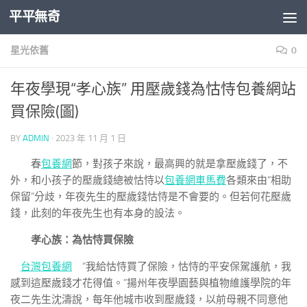
平平無奇
Skip to content
星光依舊
0
年夜學現“孝心族” 用壓歲錢為怙恃包養網站
買保險(圖)
BY
ADMIN
·
2023 年 11 月 1 日
春
包養網
節，對孩子來說，最高興的就是拿壓歲錢了，不
外，和小孩子的壓歲錢總被怙恃以
包養網車馬費
各類來由“相助
保留”分歧，年夜先生的壓歲錢怙恃是不會要的。但若何花壓歲
錢，此刻的年夜先生也有本身的設法。
孝心族：為怙恃買保險
台灣包養網
“我給怙恃買了保險，怙恃的平安保駕護航，我
感到這壓歲錢才花得值。”揚州年夜學園藝與植物維護學院的年
夜二先生沈濤說，每年他城市收到壓歲錢，以前母親不同意他