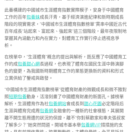
此番構建的中國城市生涯體育指數實際模子，安身于中國體育
工作的百年
包養妹
成長汗青，基于經濟演進紀律和新時期成長
階段的現實需求，“中國城市生涯體育指數榜單”貫串中國近古代
百年成長“站起來、富起來、強起來”這三個階段，最年夜限制地
掌握其內涵動力和內在實力，對體育工作實行停止透視息爭
析。
在榜單中，“生涯體育”概念的提出與解析，既反應了中國體育工
作的成
包養甜心網
長過程，也表現了體育在國民生涯中飾演腳
色的變更，為我國新時期體育工作的業態更換新的資料和形式
立異供給了鑒戒與啟發。
“中國城市生涯體育指數榜單”從體育財產的微觀成長和微不雅對
照
短期包養
動身，活潑刻畫了中國體育財產的新面孔。據榜單
解析，生涯體育作為社
包養網站
會成長到
甜心花園
必定階段后
生涯與體育完成周
包養網
全融會的一種新的社會樣態，其展開
離不開生態周遭的狀況的保證，離不“你對蔡歡家和車夫張叔家
了解多少？”她突然問道。開城市基本舉
包養網VIP
措措施的支
持，具有前提依靠性、跨界聯動性、主體自覺性、全平易近共