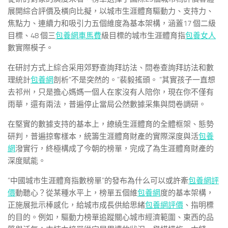
展開綜合評價及橫向比擬，以城市生涯體育驅動力、支持力、
焦點力、連續力和吸引力五個維度為基本架構，涵蓋17 個二級
目標、48 個三
包養網車馬費
級目標的城市生涯體育指
包養女人
數實際模子。
在研討方式上綜合采用郊野查詢拜訪法、問卷查詢拜訪法和數
理統計
包養網
剖析“不是突然的。”裴毅搖頭。 “其實孩子一直想
去祁州，只是擔心媽媽一個人在家沒有人陪你，現在你不僅有
雨華，還有兩法，普遍停止當局公然數據采集與問卷調研。
在堅實的數據支持的基本上，繚繞生涯體育的全體框架、態勢
研判，普遍掠奪樣本，統籌生涯體育財產的實際深度與活
包養
網
潑實行，終極構成了今朝的榜單，完成了為生涯體育財產的
深度賦能。
“中國城市生涯體育指數榜單”的發布為什么可以或許牽
包養網評
價
動聽心？從某種水平上，榜單五個維
包養網
度的基本架構，
正施展批示棒感化，給城市成長供給思緒
包養網評價
、指明標
的目的。例如，驅動力榜單追蹤關心城市經濟範圍、東西的品