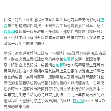
在榜單背后，經由過程智庫察看與生涯體育財產高低游的財
包
養
產生態構成剛性鏈接，不竭聚合生涯體育要素和資本，配合
包養網
構建起一個多維度、多類型、連續性的評價目標研討系
統，也經由過程有用對接為當局決議計劃供給支持，深刻推進
政產一起配合的遍地開花。
以城市為參評客體停止排名，“中國城市生涯體育指數榜單”在當
局、財產之間立異搭建信息的共享和
包養網
交通一起配合平
臺，將財產成長與城市成長慎密
包養
聯合，積極展開生涯體育
實際系統扶植。央視網施展其媒體上風在更年夜維度上領導社
會言論成長，為體育賽事、運動場館以及體育媒體等體育財產
高低游各個範疇成長供給指引標的目的。以成都為例，在年夜
運會時代，這座城市所擁有奇特的風土著土偶情和地區資本，
與年夜先生芳華熱忱的特質充足銜接，在助推年夜賽出圈的經
過歷程中，也勝利打造了城市獨佔的區域b
包養網
rand，建立起
光鮮的城市抽像。