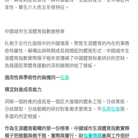
享性、畢生介入性五年夜特征。
中國城市生涯體育指數總榜單
扎根于古代化過程中的中國場景，聚焦生涯體育的內在的事務
奇特屬性，解構出與時期成長相婚配的體育形式，中國城市生
涯體育指數實際模子極年夜彌補了中國體育財產研討的空缺，
為我國民眾體育運動的深刻展開供給了樣板。
適用性與學術性的無機同一
包養
積淀財產成長氣力
洞察一個財產的成長是一個巨大復雜的體系工程，分歧業態、
分歧類型、分歧範疇的研討對象需求更周全、平
長期包養
面、
多面的判定根據。
作為生涯體育範疇的第一份榜單，中國城市生涯體育指數實際
模子把微觀與微不雅、實際與實行、財
包養情婦
產與工作很好