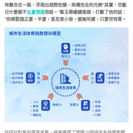
地聯合在一路，浮現出視野宏闊、架構完全的光鮮“其實，世勳
兄什麼都不
包養情婦
用說。”藍玉華緩緩搖頭，打斷了他的話：
“你想娶個正妻，平妻，甚至是小妾，都無所謂，只要世特質。
從研討對象的廣度來看，榜單選擇了國際25個城市為評價客體