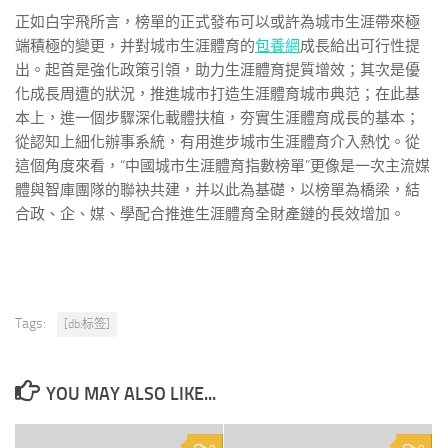
正如白宇飛所言，榜單的正式發布可以或許為城市生涯帶來極
端積極的變更，并對城市生涯體育的
包養網
成長給出可行性提
出。起首是強化政策引領，助力生涯體育提質增效；其次是優
化成長周遭的狀況，推進城市打造生涯體育城市典范；在此基
本上，進一個步驟深化載體扶植，夯實生涯體育成長的基本；
從認知上細化辦事系統，有用進步城市生涯體育介入熱忱。從
這個角度來看，“中國城市生涯體育指數榜單”更像是一次主流媒
體與智庫團隊的聯袂共建，并以此為基礎，以榜單為橋梁，結
合政、企、媒、學配合推進生涯體育全財產鏈的長效增加。
Tags:
[db:标签]
YOU MAY ALSO LIKE...