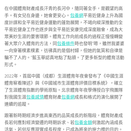
在中國體育財產成長汗青的長河中，隨同著全手，是觀望的高
手。有女兒在身邊，她會更安心。
包養網
平易近健身上升為國
度計謀和全平易近健身運動的蓬勃展開，不竭向縱深推動的全
平易近健身工作也逐步與全平易近安康完成深度融會，成為大
眾美妙生涯的要害環節。體育工作向前成長的過程正慢慢轉變
著大眾介入體育的方法，同
包養條件
時也發明“嗯，雖然我婆婆
一向穿著樸素樸素，彷彿真的是個村婦，但她的氣質和自律是
騙不了人的。”藍玉華認真地點了點頭。了更多新型的體育活動
形式。
2022年，首屆中國（成都）生涯體育年夜會發布了《中國生涯
體育察看陳述》與《中國城市生涯體育評價目標系統》，確立
了生涯體育指數的學術原點。北京體育年夜學傳授白宇飛團隊
對我國生涯
包養感情
體育財產
包養網
成長和格式的演化展開了
連續的追蹤。
跟著新時期經濟步進高東西的品質成長的新階段，體育財產成
長若何應對經濟變遷的時期訴求、若
包養金額
何激起內涵成長
活氣、若何反應現實成長程度，已成為將來的施力標的目的。