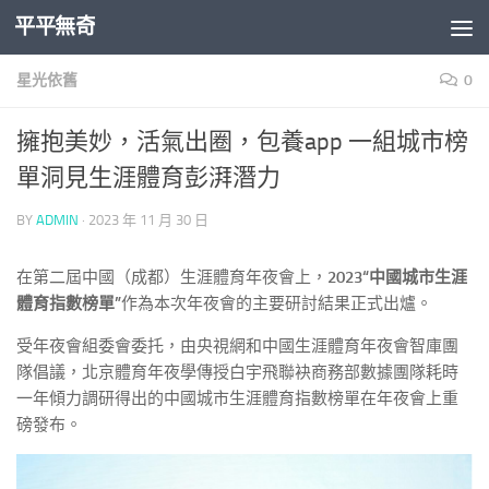
平平無奇
Skip to content
星光依舊
0
擁抱美妙，活氣出圈，包養app 一組城市榜
單洞見生涯體育彭湃潛力
BY
ADMIN
·
2023 年 11 月 30 日
在第二屆中國（成都）生涯體育年夜會上，
2023“中國城市生涯
體育指數榜單”
作為本次年夜會的主要研討結果正式出爐。
受年夜會組委會委托，由央視網和中國生涯體育年夜會智庫團
隊倡議，北京體育年夜學傳授白宇飛聯袂商務部數據團隊耗時
一年傾力調研得出的中國城市生涯體育指數榜單在年夜會上重
磅發布。