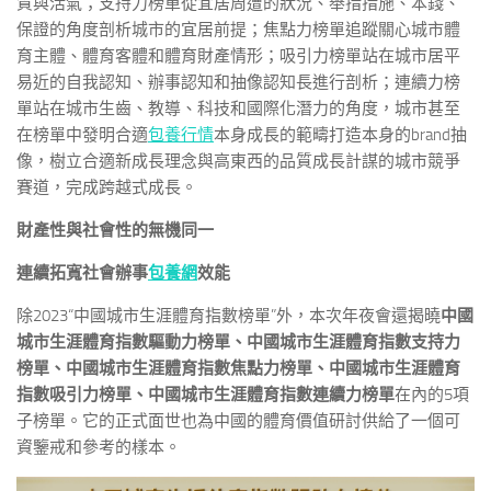
質與活氣；支持力榜單從宜居周遭的狀況、舉措措施、本錢、
保證的角度剖析城市的宜居前提；焦點力榜單追蹤關心城市體
育主體、體育客體和體育財產情形；吸引力榜單站在城市居平
易近的自我認知、辦事認知和抽像認知長進行剖析；連續力榜
單站在城市生齒、教導、科技和國際化潛力的角度，城市甚至
在榜單中發明合適
包養行情
本身成長的範疇打造本身的brand抽
像，樹立合適新成長理念與高東西的品質成長計謀的城市競爭
賽道，完成跨越式成長。
財產性與社會性的無機同一
連續拓寬社會辦事
包養網
效能
除2023“中國城市生涯體育指數榜單”外，本次年夜會還揭曉
中國
城市生涯體育指數驅動力榜單、中國城市生涯體育指數支持力
榜單、中國城市生涯體育指數焦點力榜單、中國城市生涯體育
指數吸引力榜單、中國城市生涯體育指數連續力榜單
在內的5項
子榜單。它的正式面世也為中國的體育價值研討供給了一個可
資鑒戒和參考的樣本。