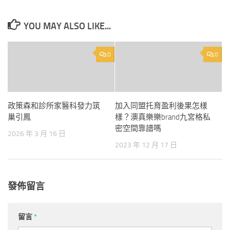
YOU MAY ALSO LIKE...
0
0
政策森和診所家醫科發力筑
加入同盟托育盈利後果怎樣
巢引鳳
樣？澳真樂樂brand九宮格私
密空間靠譜嗎
2026 年 3 月 16 日
2023 年 12 月 17 日
發佈留言
留言
*