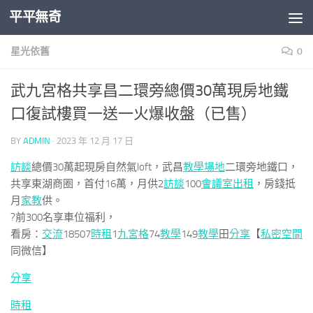
平平無奇
Skip to content
星光依舊
0
武九宮格共享昌二環旁總價30萬現房地鐵
口復試樓買一送一火爆收盤（已售）
BY
ADMIN
·
2023 年 12 月 17 日
訪談
總價30萬起現房自然氣loft，武昌
教學場地
二環旁地鐵口，
共享東湖商圈，首付16萬，月供2
訪談
100
會議室出租
，房錢抵
月
家教
供。
?前300名享車位福利，
看房：
交流
18507
時租
1
九宮格
74
教學
149
教學
田
分享
【
私密空間
同微信】
分享
時租