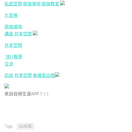
私密空間
瑜伽場地
瑜伽教室
九宮格
瑜伽場地
講座
共享空間
共享空間
1對1教學
交流
訪談
共享空間
會議室出租
來自自得生涯APP 7.1.1
Tags:
[db:标签]