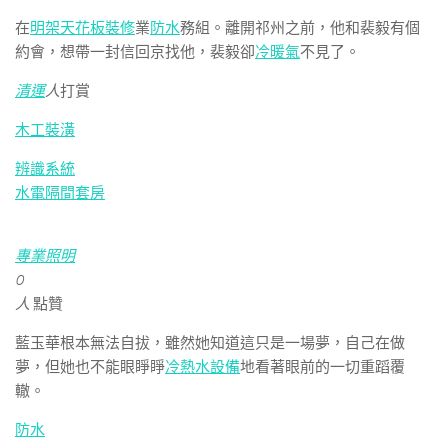
在
明架天花板裝修
業
防水
務組。離開祁州之前，他和裴毅有個
約會，想帶一封信回京找他，裴毅卻
冷暖氣
不見了。
清運
人
打賞
木工裝潢
辨識系統
水電隔間套房
專業照明
0
人
點贊
藍玉華根本無法自拔，雖然她知道這只是一場夢，自己在做
夢，但她也不能眼睜睜
冷熱水設備
地看著眼前的一切重蹈覆
轍。
防水