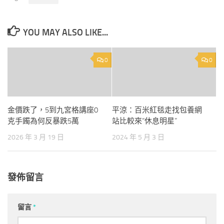
YOU MAY ALSO LIKE...
0
0
金價跌了，5到九宮格講座0
平涼：百米紅毯走找包養網
克手鐲為何反暴跌5萬
站比較來“休息明星”
2026 年 3 月 19 日
2024 年 5 月 3 日
發佈留言
留言
*