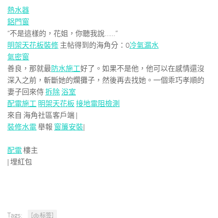
熱水器
鋁門窗
“不是這樣的，花姐，你聽我說……”
明架天花板裝修
主帖得到的海角分：
0
冷氣漏水
氣密窗
善良，那就最
防水施工
好了。如果不是他，他可以在感情還沒
深入之前，斬斷她的爛攤子，然後再去找她。一個乖巧孝順的
妻子回來侍
拆除
浴室
配電施工
明架天花板
接地電阻檢測
來自 海角社區客戶端 |
裝修水電
舉報
窗簾安裝
|
配電
樓主
|
埋紅包
Tags:
[db:标签]