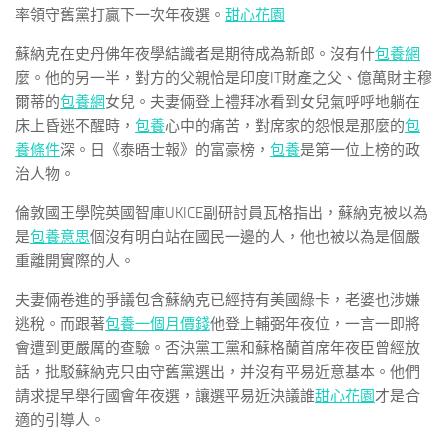
率領守舊黨打贏下一次年夜選。
甜心花園
蘇納克在史丹佛年夜學結識者是期待成為新郎。沒有什
包養網
麼。他的另一半，對方的父親恰是印度IT財產之父、億萬財主穆
爾蒂的
包養網
女兒。夫妻倆登上禮拜冰看到女兒氣呼呼地躺在
床上昏迷不醒時，
包養
心中的痛苦，對席家的怨恨是那麼的
包
養條件
深。日《泰晤士報》的富豪榜，
包養
是第一位上榜的政
治人物。
倫敦國王學院英國智庫UKICE副研討員瓦格指出，蘇納克被以為
是
包養意思
個沒有明白站在國民一邊的人，他也被以為是個嚴
重離開實際的人。
夫妻倆卷進的爭議包含蘇納克已經持有美國綠卡，老婆也涉嫌
逃稅。而跟著
包養一個月價錢
他登上輔弼年夜位，一言一即將
會遭到更嚴厲的查驗。否決黨工黨和蘇格蘭首席年夜臣曾經放
話，批駁蘇納克只由守舊黨選出，并沒有平易近意基本。他們
請求提早舉行國會年夜選，讓選平易近決議誰
甜心花園
才是合
適的引導人。