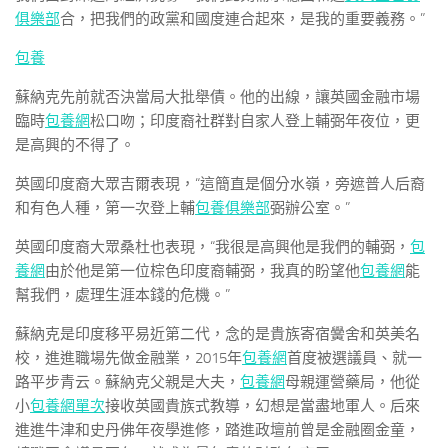
俱樂部
合，把我們的政黨和國度連合起來，是我的重要義務。”
包養
蘇納克先前就否決當局大批舉債。他的出線，讓英國金融市場
臨時
包養網
松口吻；印度裔社群對自家人登上輔弼年夜位，更
是高興的不得了。
英國印度裔大眾吉爾表現，“這簡直是個分水嶺，旁遮普人后裔
和有色人種，第一次登上輔
包養俱樂部
弼辦公室。”
英國印度裔大眾桑杜也表現，“我很是高興他是我們的輔弼，
包
養網
由於他是第一位棕色印度裔輔弼，我真的盼望他
包養網
能
幫我們，處理生涯本錢的危機。”
蘇納克是印度移平易近第二代，念的是貴族寄宿黌舍和英美名
校，進進職場先做金融業，2015年
包養網
首度被選議員、就一
路平步青云。蘇納克父親是大夫，
包養網
母親運營藥局，他從
小
包養網單次
接收英國貴族式教導，幻想是當盡地軍人。后來
進進牛津和史丹佛年夜學進修，踏進政壇前曾是金融圈金童，