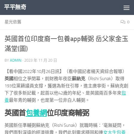
平平無奇
Skip to content
星光依舊
0
英國首位印度裔一包養app輔弼 岳父家金玉
滿堂(圖)
BY
ADMIN
·
2023 年 11 月 20 日
【看中國2022年10月26日訊】（看中國記者楊天資綜合報導）
英國
相位之爭閉幕，前財務年夜臣
蘇納克
（Rishi Sunak）取得
193位黨籍議員支撐，獲選為新任引導，進主唐寧街。蘇納克創
下了很多新記載，起首以他42歲的年紀、是英國兩百多年來
包
養
最年青的輔弼，也是第一位非白人輔弼。
英國首
包養網
位印度裔輔弼
英國新任準輔弼蘇納克（Rishi Sunak）就職時稱：“毫無疑問，
我們面對深遠的經濟挑釁，我們此刻需求穩固和連
女大生包養