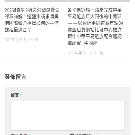
202包養網2噴鼻港國際黌舍
各平易近族一路來完成中華
課程詳解！邊疆生請求噴鼻
平易近族巨大回復的中國夢
港國際黌舍選擇如何的主流
——以習近平同道為焦點的
課程最適合？
黨查包養網站比擬中心推進
鑄牢中華平易近族配合體認
2023 年 9 月 14 日
識紀實_中國網
2024 年 11 月 11 日
發佈留言
留言
*