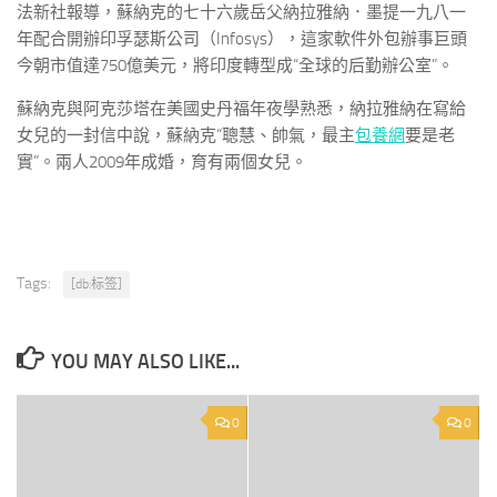
法新社報導，蘇納克的七十六歲岳父納拉雅納．墨提一九八一
年配合開辦印孚瑟斯公司（Infosys），這家軟件外包辦事巨頭
今朝市值達750億美元，將印度轉型成“全球的后勤辦公室”。
蘇納克與阿克莎塔在美國史丹福年夜學熟悉，納拉雅納在寫給
女兒的一封信中說，蘇納克“聰慧、帥氣，最主
包養網
要是老
實”。兩人2009年成婚，育有兩個女兒。
Tags:
[db:标签]
YOU MAY ALSO LIKE...
0
0