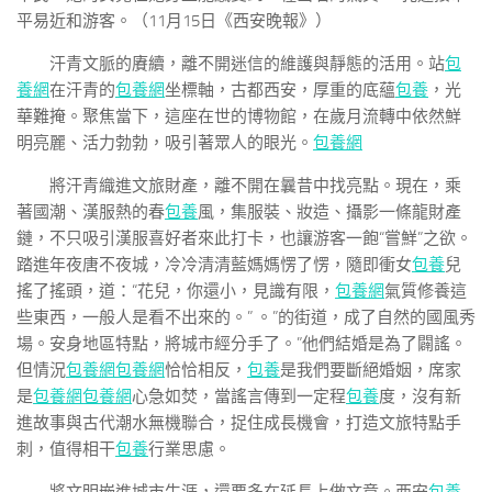
平易近和游客。（11月15日《西安晚報》）
汗青文脈的賡續，離不開迷信的維護與靜態的活用。站
包
養網
在汗青的
包養網
坐標軸，古都西安，厚重的底蘊
包養
，光
華難掩。聚焦當下，這座在世的博物館，在歲月流轉中依然鮮
明亮麗、活力勃勃，吸引著眾人的眼光。
包養網
將汗青織進文旅財產，離不開在曩昔中找亮點。現在，乘
著國潮、漢服熱的春
包養
風，集服裝、妝造、攝影一條龍財產
鏈，不只吸引漢服喜好者來此打卡，也讓游客一飽“嘗鮮”之欲。
踏進年夜唐不夜城，冷冷清清藍媽媽愣了愣，隨即衝女
包養
兒
搖了搖頭，道：“花兒，你還小，見識有限，
包養網
氣質修養這
些東西，一般人是看不出來的。” 。”的街道，成了自然的國風秀
場。安身地區特點，將城市經分手了。”他們結婚是為了闢謠。
但情況
包養網
包養網
恰恰相反，
包養
是我們要斷絕婚姻，席家
是
包養網
包養網
心急如焚，當謠言傳到一定程
包養
度，沒有新
進故事與古代潮水無機聯合，捉住成長機會，打造文旅特點手
刺，值得相干
包養
行業思慮。