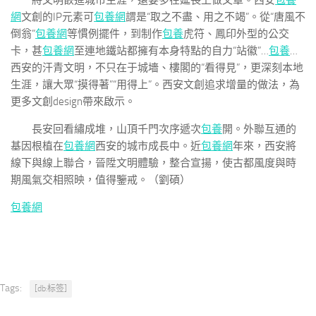
將文明嵌進城市生涯，還要多在延長上做文章。西安
包養
網
文創的IP元素可
包養網
謂是“取之不盡、用之不竭”。從“唐風不
倒翁”
包養網
等慣例擺件，到制作
包養
虎符、鳳印外型的公交
卡，甚
包養網
至連地鐵站都擁有本身特點的自力“站徽”…
包養
…
西安的汗青文明，不只在于城墻、樓閣的“看得見”，更深刻本地
生涯，讓大眾“摸得著”“用得上”。西安文創追求增量的做法，為
更多文創design帶來啟示。
長安回看繡成堆，山頂千門次序遞次
包養
開。外聯互通的
基因根植在
包養網
西安的城市成長中。近
包養網
年來，西安將
線下與線上聯合，晉陞文明體驗，整合宣揚，使古都風度與時
期風氣交相照映，值得鑒戒。
（劉碩）
包養網
Tags:
[db:标签]