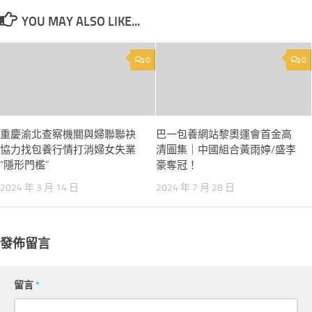
YOU MAY ALSO LIKE...
0
0
重慶渝北查察機關與婦聯聯袂
巴一包養網站黎奧運會首金高
協力找包養行情打消婦女失業
清圖集｜中國組合黃雨婷/盛李
“隱形門檻”
豪奪冠！
2024 年 3 月 14 日
2024 年 7 月 28 日
發佈留言
留言
*