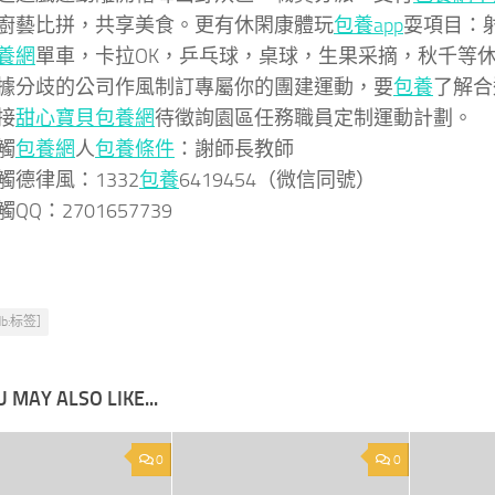
廚藝比拼，共享美食。更有休閑康體玩
包養app
耍項目：
養網
單車，卡拉OK，乒乓球，桌球，生果采摘，秋千等
據分歧的公司作風制訂專屬你的團建運動，要
包養
了解合
接
甜心寶貝包養網
待徵詢園區任務職員定制運動計劃。
觸
包養網
人
包養條件
：謝師長教師
觸德律風：1332
包養
6419454（微信同號）
QQ：2701657739
db:标签]
 MAY ALSO LIKE...
0
0