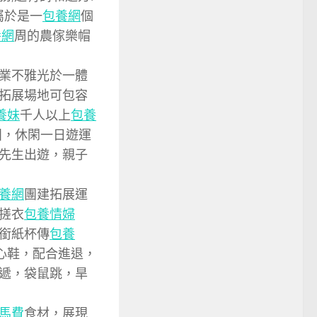
屬於是一
包養網
個
養網
周的農傢樂帽
業不雅光於一體
拓展場地可包容
養妹
千人以上
包養
團，休閑一日遊運
先生出遊，親子
養網
團建拓展運
搓衣
包養情婦
銜紙杯傳
包養
心鞋，配合進退，
遞，袋鼠跳，旱
馬費
食材，展現