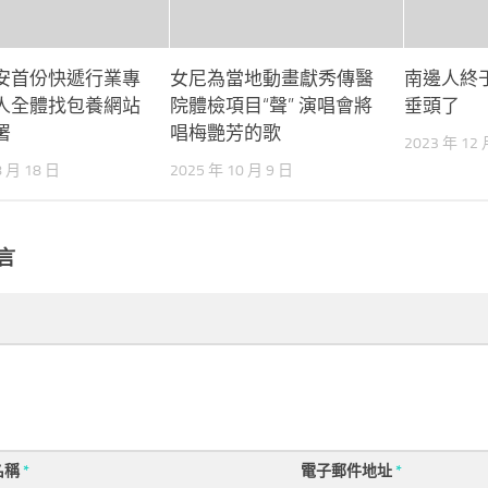
安首份快遞行業專
女尼為當地動畫獻秀傳醫
南邊人終
人全體找包養網站
院體檢項目“聲” 演唱會將
垂頭了
署
唱梅艷芳的歌
2023 年 12 
8 月 18 日
2025 年 10 月 9 日
言
名稱
*
電子郵件地址
*