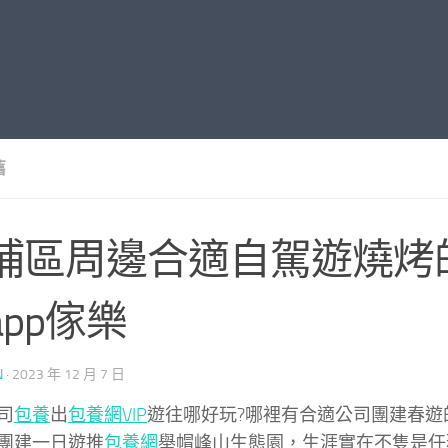
舊
埔區周邊合適自駕遊燒烤
app傢樂
N
·
2023 年 12 月 7 日
司
包養
出
包養網VIP
遊往哪好玩?哪裡有合適公司團建春遊
團建一日遊推
包養網
舉帽峰山生態園，生涯實在不隻是任務