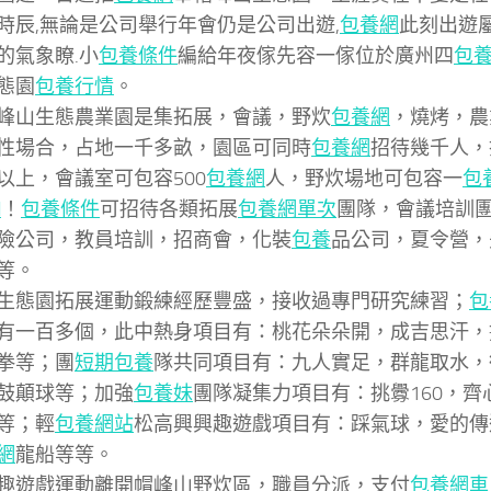
時辰,無論是公司舉行年會仍是公司出遊,
包養網
此刻出遊
的氣象瞭.小
包養條件
編給年夜傢先容一傢位於廣州四
包
態園
包養行情
。
峰山生態農業園是集拓展，會議，野炊
包養網
，燒烤，農
性場合，占地一千多畝，園區可同時
包養網
招待幾千人，
以上，會議室可包容500
包養網
人，野炊場地可包容一
包
d
！
包養條件
可招待各類拓展
包養網單次
團隊，會議培訓
險公司，教員培訓，招商會，化裝
包養
品公司，夏令營，
等。
生態園拓展運動鍛練經歷豐盛，接收過專門研究練習；
包
有一百多個，此中熱身項目有：桃花朵朵開，成吉思汗，
拳等；團
短期包養
隊共同項目有：九人實足，群龍取水，
鼓顛球等；加強
包養妹
團隊凝集力項目有：挑釁160，齊
等；輕
包養網站
松高興興趣遊戲項目有：踩氣球，愛的傳
網
龍船等等。
趣遊戲運動離開帽峰山野炊區，職員分派，支付
包養網車