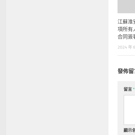
江蘇淮
項所有
合同簽
2024 年 
發佈留
留言
*
顯示