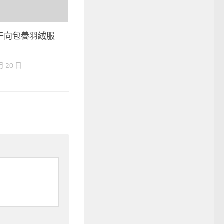
于向包養羽絨服
月 20 日