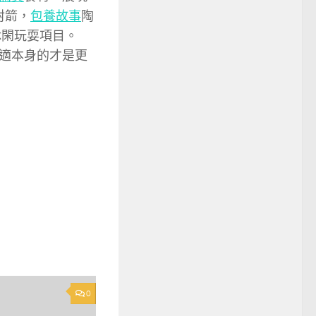
射箭，
包養故事
陶
休閑玩耍項目。
適本身的才是更
0