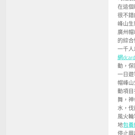
在這個
很不錯
峰山生
廣州帽
的綜合
一千人
網dcar
動，保
一日遊
帽峰山
動項目
舞，神
水，伐
風火輪
地
包養
停止興