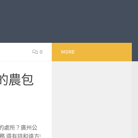
0
MORE
的農包
的處所？廣州公
,還有詩和遠方!