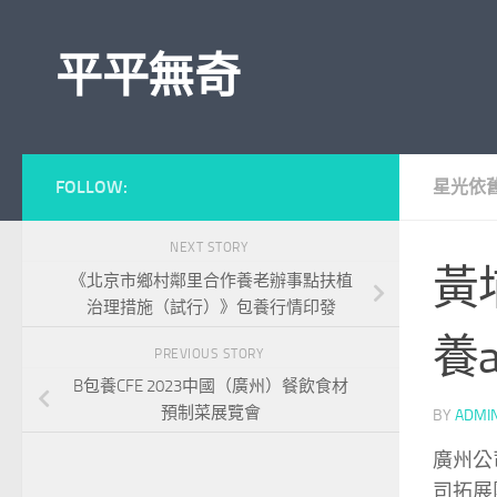
Skip to content
平平無奇
FOLLOW:
星光依
NEXT STORY
黃
《北京市鄉村鄰里合作養老辦事點扶植
治理措施（試行）》包養行情印發
養
PREVIOUS STORY
B包養CFE 2023中國（廣州）餐飲食材
預制菜展覽會
BY
ADMI
廣州公
司拓展